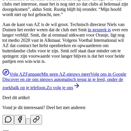
clubs met interesse, maar het is nog niet zo dat clubs al helemaal zijn
doorgekomen”, aldus Smit. Rustig blijft hij eronder. “Mijn hoofd
wordt niet op hol gebracht, nee.”
Aan de kant van AZ is de wil groot. Technisch directeur Niels van
Duinen liet eerder weten dat de club met Smit
in gesprek is
over een
langer verblijf. Smit, die al eenmaal uitkwam voor Oranje, ligt nog
tot medio 2028 vast in Alkmaar. Volgens Voetbal International wil
AZ dat contract het liefst openbreken en opwaarderen om
buitenlandse clubs voor te zijn. Smit zelf staat daar minder om te
springen: zijn voorwaarde voor langer blijven is dat het voor beide
partijen een win-win is.
Volg AZFanpage
Mis geen AZ-nieuws meer
Volg ons in Google
Discover en zie ons nieuws automatisch terug in je feed, onder de
zoekbalk op je telefoon.
Zo volg je ons
Deel dit artikel
Vond je dit interessant? Deel het met anderen