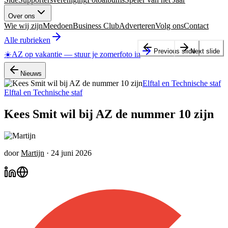
Over ons
Wie wij zijn
Meedoen
Business Club
Adverteren
Volg ons
Contact
Alle rubrieken
Previous slide
Next slide
☀️
AZ op vakantie
—
stuur je zomerfoto in
Nieuws
Elftal en Technische staf
Elftal en Technische staf
Kees Smit wil bij AZ de nummer 10 zijn
door
Martijn
·
24 juni 2026