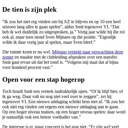
De tien is zijn plek
“Ik zou het niet erg vinden om bij AZ te blijven en op 10 een heel
seizoen lang alles te gaan spelen”, aldus Smit tegenover VI. “Dat
heb ik wel duidelijk zo uitgesproken, ja.” Vorig jaar wilde hij die rol
ook al, maar toen stond Sven Mijnans op die positie. “Eigenlijk
wilde ik daar vorig jaar al spelen, maar Sven bleef.”
Die ruimte komt er nu wel.
Mijnans vertrekt naar verwachting deze
zomer
en maakte met de clubleiding afspraken over een transfer.
Smit gaat ervan uit dat het rond is. “Volgens mij staat dat al bijna
voor honderd procent vast.”
Open voor een stap hogerop
Toch houdt Smit een vertrek nadrukkelijk open. “Of ik blijf hier, of
ik ga weg. Daar valt nu nog niet veel over te zeggen”, zei hij
tegenover VI. Een nieuwe uitdaging schrikt hem niet af. “Ik zou het
ook niet erg vinden om ergens een nieuwe uitdaging aan te gaan.
Op een hoger niveau trainen, op een hoger niveau spelen: daar word
je natuurlijk ook een betere voetballer van.”
De interesse is er, maar concreet is het nog niet. “Er zijn wel veel