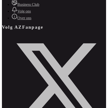
Business Club
Volg ons
Over ons
Volg AZFanpage