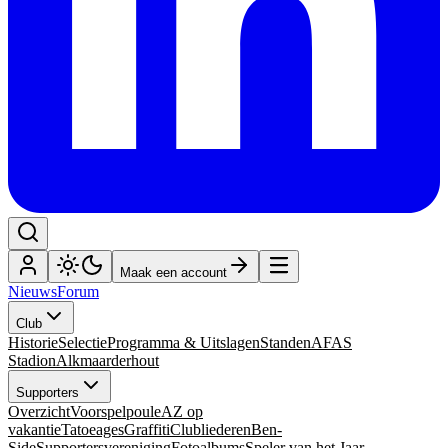
Maak een account
Nieuws
Forum
Club
Historie
Selectie
Programma & Uitslagen
Standen
AFAS
Stadion
Alkmaarderhout
Supporters
Overzicht
Voorspelpoule
AZ op
vakantie
Tatoeages
Graffiti
Clubliederen
Ben-
Side
Supportersvereniging
Fotoalbums
Speler van het Jaar