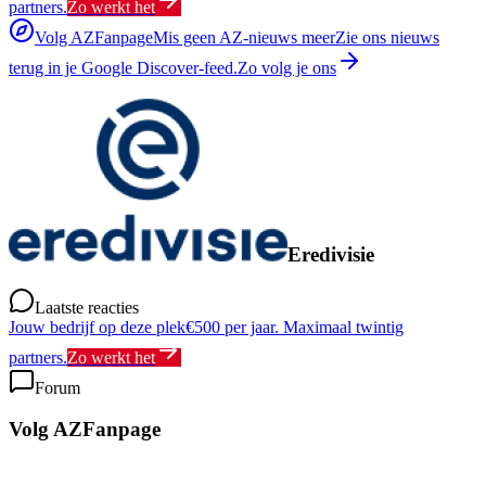
partners.
Zo werkt het
Volg AZFanpage
Mis geen AZ-nieuws meer
Zie ons nieuws
terug in je Google Discover-feed.
Zo volg je ons
Eredivisie
Laatste reacties
Jouw bedrijf op deze plek
€500 per jaar. Maximaal twintig
partners.
Zo werkt het
Forum
Volg AZFanpage