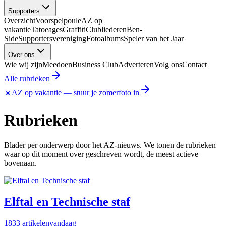
Supporters
Overzicht
Voorspelpoule
AZ op
vakantie
Tatoeages
Graffiti
Clubliederen
Ben-
Side
Supportersvereniging
Fotoalbums
Speler van het Jaar
Over ons
Wie wij zijn
Meedoen
Business Club
Adverteren
Volg ons
Contact
Alle rubrieken
☀️
AZ op vakantie
—
stuur je zomerfoto in
Rubrieken
Blader per onderwerp door het AZ-nieuws. We tonen de rubrieken
waar op dit moment over geschreven wordt, de meest actieve
bovenaan.
Elftal en Technische staf
1833
artikelen
vandaag