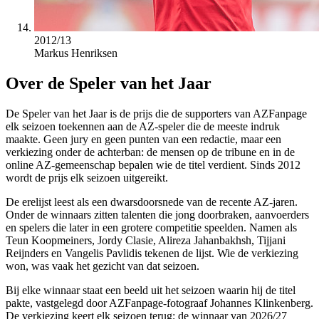
2012/13
Markus Henriksen
Over de Speler van het Jaar
De Speler van het Jaar is de prijs die de supporters van AZFanpage
elk seizoen toekennen aan de AZ-speler die de meeste indruk
maakte. Geen jury en geen punten van een redactie, maar een
verkiezing onder de achterban: de mensen op de tribune en in de
online AZ-gemeenschap bepalen wie de titel verdient. Sinds 2012
wordt de prijs elk seizoen uitgereikt.
De erelijst leest als een dwarsdoorsnede van de recente AZ-jaren.
Onder de winnaars zitten talenten die jong doorbraken, aanvoerders
en spelers die later in een grotere competitie speelden. Namen als
Teun Koopmeiners, Jordy Clasie, Alireza Jahanbakhsh, Tijjani
Reijnders en Vangelis Pavlidis tekenen de lijst. Wie de verkiezing
won, was vaak het gezicht van dat seizoen.
Bij elke winnaar staat een beeld uit het seizoen waarin hij de titel
pakte, vastgelegd door AZFanpage-fotograaf Johannes Klinkenberg.
De verkiezing keert elk seizoen terug; de winnaar van 2026/27