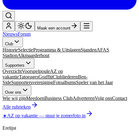
Maak een account
Nieuws
Forum
Club
Historie
Selectie
Programma & Uitslagen
Standen
AFAS
Stadion
Alkmaarderhout
Supporters
Overzicht
Voorspelpoule
AZ op
vakantie
Tatoeages
Graffiti
Clubliederen
Ben-
Side
Supportersvereniging
Fotoalbums
Speler van het Jaar
Over ons
Wie wij zijn
Meedoen
Business Club
Adverteren
Volg ons
Contact
Alle rubrieken
☀️
AZ op vakantie
—
stuur je zomerfoto in
Erelijst