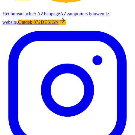
Het bureau achter AZFanpage
AZ-supporters bouwen je
website.
Ontdek 072DESIGN