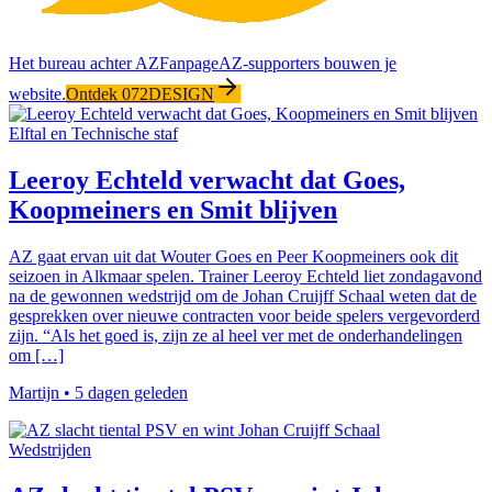
Het bureau achter AZFanpage
AZ-supporters bouwen je
website.
Ontdek 072DESIGN
Elftal en Technische staf
Leeroy Echteld verwacht dat Goes,
Koopmeiners en Smit blijven
AZ gaat ervan uit dat Wouter Goes en Peer Koopmeiners ook dit
seizoen in Alkmaar spelen. Trainer Leeroy Echteld liet zondagavond
na de gewonnen wedstrijd om de Johan Cruijff Schaal weten dat de
gesprekken over nieuwe contracten voor beide spelers vergevorderd
zijn. “Als het goed is, zijn ze al heel ver met de onderhandelingen
om […]
Martijn
•
5 dagen geleden
Wedstrijden