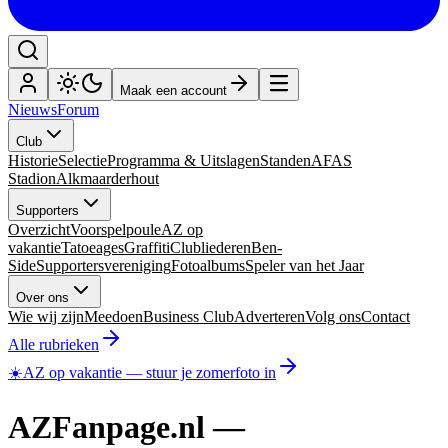
Maak een account
Nieuws
Forum
Club
Historie
Selectie
Programma & Uitslagen
Standen
AFAS
Stadion
Alkmaarderhout
Supporters
Overzicht
Voorspelpoule
AZ op
vakantie
Tatoeages
Graffiti
Clubliederen
Ben-
Side
Supportersvereniging
Fotoalbums
Speler van het Jaar
Over ons
Wie wij zijn
Meedoen
Business Club
Adverteren
Volg ons
Contact
Alle rubrieken
☀️
AZ op vakantie
—
stuur je zomerfoto in
AZFanpage.nl —