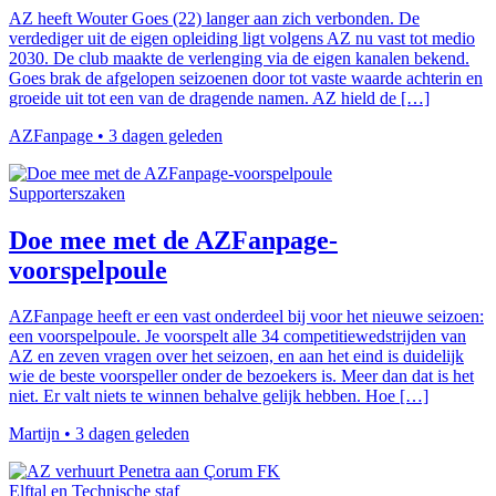
AZ heeft Wouter Goes (22) langer aan zich verbonden. De
verdediger uit de eigen opleiding ligt volgens AZ nu vast tot medio
2030. De club maakte de verlenging via de eigen kanalen bekend.
Goes brak de afgelopen seizoenen door tot vaste waarde achterin en
groeide uit tot een van de dragende namen. AZ hield de […]
AZFanpage
•
3 dagen geleden
Supporterszaken
Doe mee met de AZFanpage-
voorspelpoule
AZFanpage heeft er een vast onderdeel bij voor het nieuwe seizoen:
een voorspelpoule. Je voorspelt alle 34 competitiewedstrijden van
AZ en zeven vragen over het seizoen, en aan het eind is duidelijk
wie de beste voorspeller onder de bezoekers is. Meer dan dat is het
niet. Er valt niets te winnen behalve gelijk hebben. Hoe […]
Martijn
•
3 dagen geleden
Elftal en Technische staf