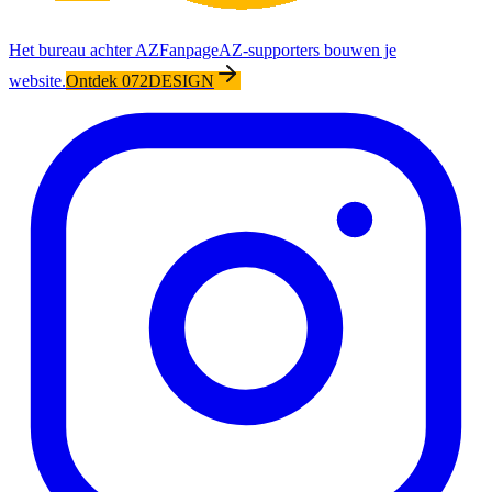
Het bureau achter AZFanpage
AZ-supporters bouwen je
website.
Ontdek 072DESIGN