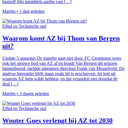
basiself lijkt inmiddels aardig vast […]
Martijn
•
1 dag geleden
Elftal en Technische staf
Waarom komt AZ bij Thom van Bergen
uit?
Update 5 augustus De transfer gaat niet door. FC Groningen wees
ook het nieuwe bod van AZ af en houdt Van Bergen dit seizoen
binnenboord, meldde algemeen directeur Frank van Mosselveld. De
analyse hieronder blijft staan zoals hij is geschreven: hij legt uit
waarom AZ hem wilde hebben, en dat verandert niet doordat de
deal […]
Martijn
•
3 dagen geleden
Elftal en Technische staf
Wouter Goes verlengt bij AZ tot 2030