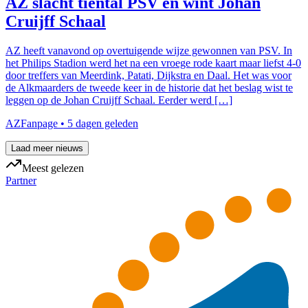
AZ slacht tiental PSV en wint Johan
Cruijff Schaal
AZ heeft vanavond op overtuigende wijze gewonnen van PSV. In
het Philips Stadion werd het na een vroege rode kaart maar liefst 4-0
door treffers van Meerdink, Patati, Dijkstra en Daal. Het was voor
de Alkmaarders de tweede keer in de historie dat het beslag wist te
leggen op de Johan Cruijff Schaal. Eerder werd […]
AZFanpage
•
5 dagen geleden
Laad meer nieuws
Meest gelezen
Partner