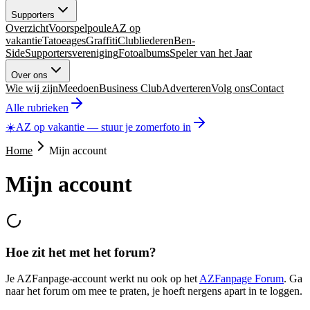
Supporters
Overzicht
Voorspelpoule
AZ op
vakantie
Tatoeages
Graffiti
Clubliederen
Ben-
Side
Supportersvereniging
Fotoalbums
Speler van het Jaar
Over ons
Wie wij zijn
Meedoen
Business Club
Adverteren
Volg ons
Contact
Alle rubrieken
☀️
AZ op vakantie
—
stuur je zomerfoto in
Home
Mijn account
Mijn account
Hoe zit het met het forum?
Je AZFanpage-account werkt nu ook op het
AZFanpage Forum
. Ga
naar het forum om mee te praten, je hoeft nergens apart in te loggen.