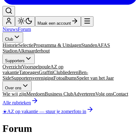
Maak een account
Nieuws
Forum
Club
Historie
Selectie
Programma & Uitslagen
Standen
AFAS
Stadion
Alkmaarderhout
Supporters
Overzicht
Voorspelpoule
AZ op
vakantie
Tatoeages
Graffiti
Clubliederen
Ben-
Side
Supportersvereniging
Fotoalbums
Speler van het Jaar
Over ons
Wie wij zijn
Meedoen
Business Club
Adverteren
Volg ons
Contact
Alle rubrieken
☀️
AZ op vakantie
—
stuur je zomerfoto in
Forum