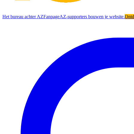
Het bureau achter AZFanpage
AZ-supporters bouwen je website.
Ont