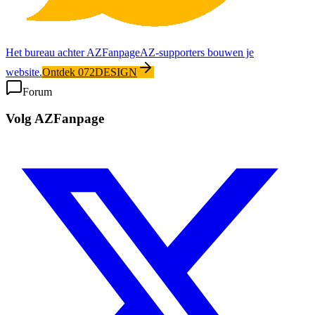
Het bureau achter AZFanpage
AZ-supporters bouwen je
website.
Ontdek 072DESIGN
Forum
Volg AZFanpage