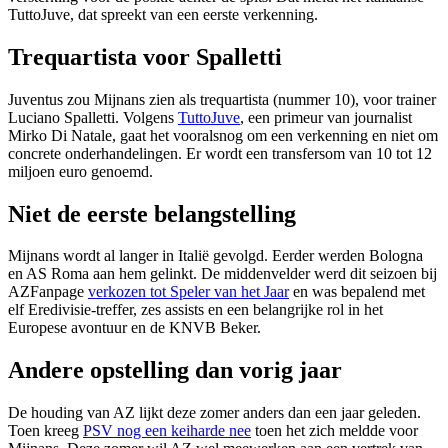
TuttoJuve, dat spreekt van een eerste verkenning.
Trequartista voor Spalletti
Juventus zou Mijnans zien als trequartista (nummer 10), voor trainer
Luciano Spalletti. Volgens
TuttoJuve
, een primeur van journalist
Mirko Di Natale, gaat het vooralsnog om een verkenning en niet om
concrete onderhandelingen. Er wordt een transfersom van 10 tot 12
miljoen euro genoemd.
Niet de eerste belangstelling
Mijnans wordt al langer in Italië gevolgd. Eerder werden Bologna
en AS Roma aan hem gelinkt. De middenvelder werd dit seizoen bij
AZFanpage
verkozen tot Speler van het Jaar
en was bepalend met
elf Eredivisie-treffer, zes assists en een belangrijke rol in het
Europese avontuur en de KNVB Beker.
Andere opstelling dan vorig jaar
De houding van AZ lijkt deze zomer anders dan een jaar geleden.
Toen kreeg
PSV nog een keiharde nee
toen het zich meldde voor