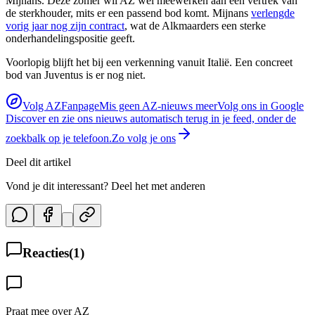
Mijnans. Deze zomer wil AZ wel meewerken aan een vertrek van
de sterkhouder, mits er een passend bod komt. Mijnans
verlengde
vorig jaar nog zijn contract
, wat de Alkmaarders een sterke
onderhandelingspositie geeft.
Voorlopig blijft het bij een verkenning vanuit Italië. Een concreet
bod van Juventus is er nog niet.
Volg AZFanpage
Mis geen AZ-nieuws meer
Volg ons in Google
Discover en zie ons nieuws automatisch terug in je feed, onder de
zoekbalk op je telefoon.
Zo volg je ons
Deel dit artikel
Vond je dit interessant? Deel het met anderen
Reacties
(
1
)
Praat mee over AZ