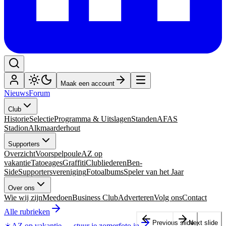
Maak een account
Nieuws
Forum
Club
Historie
Selectie
Programma & Uitslagen
Standen
AFAS
Stadion
Alkmaarderhout
Supporters
Overzicht
Voorspelpoule
AZ op
vakantie
Tatoeages
Graffiti
Clubliederen
Ben-
Side
Supportersvereniging
Fotoalbums
Speler van het Jaar
Over ons
Wie wij zijn
Meedoen
Business Club
Adverteren
Volg ons
Contact
Alle rubrieken
Previous slide
Next slide
☀️
AZ op vakantie
—
stuur je zomerfoto in