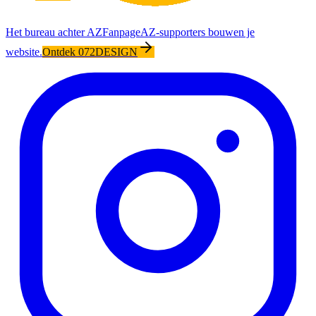
Het bureau achter AZFanpage
AZ-supporters bouwen je
website.
Ontdek 072DESIGN