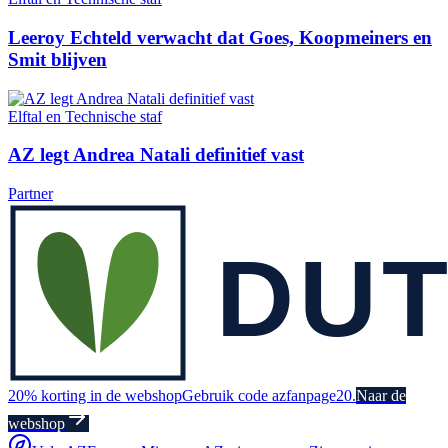
Leeroy Echteld verwacht dat Goes, Koopmeiners en
Smit blijven
Elftal en Technische staf
AZ legt Andrea Natali definitief vast
Partner
20% korting in de webshop
Gebruik code azfanpage20.
Naar de
webshop