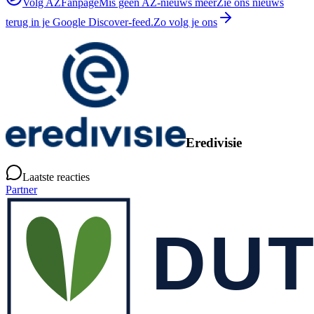
Volg AZFanpage
Mis geen AZ-nieuws meer
Zie ons nieuws
terug in je Google Discover-feed.
Zo volg je ons
Eredivisie
Laatste reacties
Partner