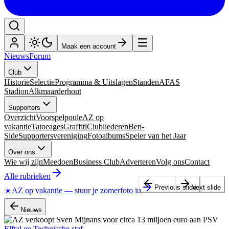
Maak een account
Nieuws
Forum
Club
Historie
Selectie
Programma & Uitslagen
Standen
AFAS
Stadion
Alkmaarderhout
Supporters
Overzicht
Voorspelpoule
AZ op
vakantie
Tatoeages
Graffiti
Clubliederen
Ben-
Side
Supportersvereniging
Fotoalbums
Speler van het Jaar
Over ons
Wie wij zijn
Meedoen
Business Club
Adverteren
Volg ons
Contact
Alle rubrieken
Previous slide
Next slide
☀️
AZ op vakantie
—
stuur je zomerfoto in
Nieuws
Elftal en Technische staf