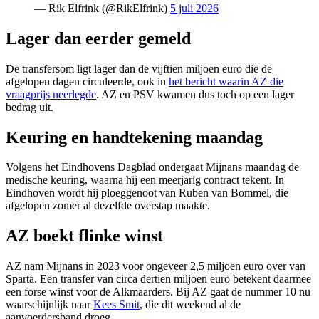
— Rik Elfrink (@RikElfrink)
5 juli 2026
Lager dan eerder gemeld
De transfersom ligt lager dan de vijftien miljoen euro die de
afgelopen dagen circuleerde, ook in
het bericht waarin AZ die
vraagprijs neerlegde
. AZ en PSV kwamen dus toch op een lager
bedrag uit.
Keuring en handtekening maandag
Volgens het Eindhovens Dagblad ondergaat Mijnans maandag de
medische keuring, waarna hij een meerjarig contract tekent. In
Eindhoven wordt hij ploeggenoot van Ruben van Bommel, die
afgelopen zomer al dezelfde overstap maakte.
AZ boekt flinke winst
AZ nam Mijnans in 2023 voor ongeveer 2,5 miljoen euro over van
Sparta. Een transfer van circa dertien miljoen euro betekent daarmee
een forse winst voor de Alkmaarders. Bij AZ gaat de nummer 10 nu
waarschijnlijk naar
Kees Smit
, die dit weekend al de
aanvoerdersband droeg.