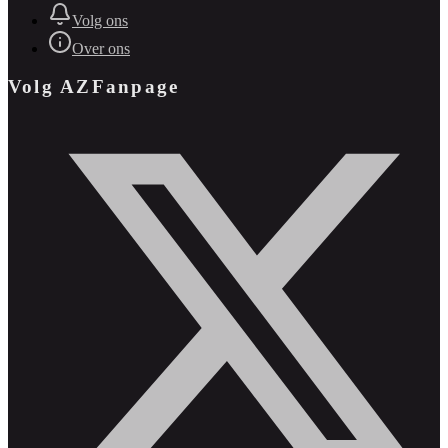
Volg ons
Over ons
Volg AZFanpage