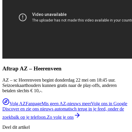
Aftrap AZ – Heerenveen
AZ – sc Heerenveen begint donderdag 22 mei om 18:45 uur.
Seizoenkaarthouders kunnen gratis naar de play-offs, anderen
betalen slechts € 10,-.
Volg AZFanpage
Mis geen AZ-nieuws meer
Volg ons in Google
Discover en zie ons nieuws automatisch terug in je feed, onder de
zoekbalk op je telefoon.
Zo volg je ons
Deel dit artikel