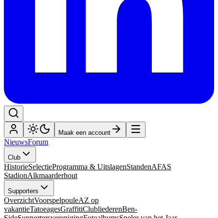
Maak een account
Nieuws
Forum
Club
Historie
Selectie
Programma & Uitslagen
Standen
AFAS
Stadion
Alkmaarderhout
Supporters
Overzicht
Voorspelpoule
AZ op
vakantie
Tatoeages
Graffiti
Clubliederen
Ben-
Side
Supportersvereniging
Fotoalbums
Speler van het Jaar