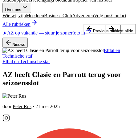
Over ons
Wie wij zijn
Meedoen
Business Club
Adverteren
Volg ons
Contact
Alle rubrieken
Previous slide
Next slide
☀️
AZ op vakantie
—
stuur je zomerfoto in
Nieuws
Elftal en
Technische staf
Elftal en Technische staf
AZ heeft Clasie en Parrott terug voor
seizoensslot
door
Peter Rus
·
21 mei 2025