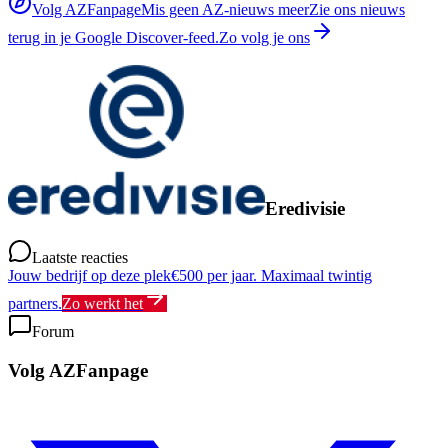
Volg AZFanpage
Mis geen AZ-nieuws meer
Zie ons nieuws
terug in je Google Discover-feed.
Zo volg je ons
Eredivisie
Laatste reacties
Jouw bedrijf op deze plek
€500 per jaar. Maximaal twintig
partners.
Zo werkt het
Forum
Volg AZFanpage