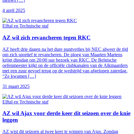
nieuws […]
4 april 2025
Elftal en Technische staf
AZ wil zich revancheren tegen RKC
AZ heeft drie dagen na het dure puntverlies bij NEC alweer de tijd
om zich sportief te revancheren. De ploeg van Maarten Martens
krijgt dinsdag om 20:00 uur bezoek van RKC. De Belgische
oefenmeester kijkt op de officiële clubkanalen van de Alkmaarders
met een zuur gevoel terug op de wedstrijd van afgelopen zaterdag.
“Ze kwamen […]
31 maart 2025
Elftal en Technische staf
AZ wil Ajax voor derde keer dit seizoen over de knie
leggen
AZ wist dit seizoen al twee keer te winnen van Ajax. Zondag