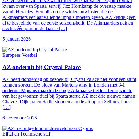
AZ versterkte zich deze winter met twee aanvallers. Ayoub Oufkir
kwam over van Sparta, terwijl Jizz Hornkamp de overstap maakte
vanuit Heracles. Een blik op de winteraanwinsten die de
Alkmaarders een aanvallende impuls moeten geven. AZ kende geen
al te best einde van de eerste seizoenshelft. De Alkmaarders pakten
slechts één punt in de laatste […]
5 januari 2026
Europees Voetbal
AZ onderuit bij Crystal Palace
AZ heeft donderdag op bezoek bij Crystal Palace niet voor een stunt
kunnen zorgen. De ploeg van Martens ging in Londen met 3-1
onderuit. Mijnans maakte de enige Alkmaarse treffer. Ten opzichte
van het gewonnen duel bij Sparta startte AZ met drie nieuwe namen.
Chavez, Dijkstra en Sadiq stonden aan de aftrap op Selhurst Park.
[…]
6 november 2025
Elftal en Technische staf