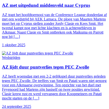
AZ met uitgedund middenveld naar Cyprus
AZ trapt het hoofdtoernooi van de Conference League donderdag af
met een wedstrijd bij AEK Larnaca. De ploeg van Maarten Martens
moet het op Cyprus stellen zonder Jordy Clasie en Kees Smit. Het
tweetal kampt nog met lichte klachten en is achtergebleven in
Alkmaar. Naast Clasie en Smit ontbreken ook Maikuma en Parrott
nog bij […]
1 oktober 2025
Wedstrijden
AZ lijdt duur puntverlies tegen PEC Zwolle
AZ heeft woensdag met een 2-2 gelijkspel duur puntverlies geleden
tegen PEC Zwolle. De treffers van Smit en Patati waren niet genoeg
voor een Alkmaarse overwinning. Ten opzichte van het duel met
Feyenoord had Martens zijn basiself op twee posities gewijzigd.
Clasie kreeg rust en werd vervangen door Koopmeiners en Patati
mocht starten op de […]
24 september 2025