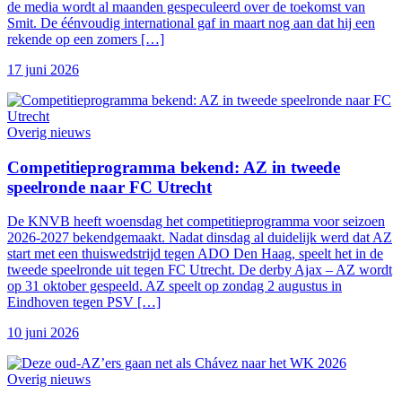
de media wordt al maanden gespeculeerd over de toekomst van
Smit. De éénvoudig international gaf in maart nog aan dat hij een
rekende op een zomers […]
17 juni 2026
Overig nieuws
Competitieprogramma bekend: AZ in tweede
speelronde naar FC Utrecht
De KNVB heeft woensdag het competitieprogramma voor seizoen
2026-2027 bekendgemaakt. Nadat dinsdag al duidelijk werd dat AZ
start met een thuiswedstrijd tegen ADO Den Haag, speelt het in de
tweede speelronde uit tegen FC Utrecht. De derby Ajax – AZ wordt
op 31 oktober gespeeld. AZ speelt op zondag 2 augustus in
Eindhoven tegen PSV […]
10 juni 2026
Overig nieuws