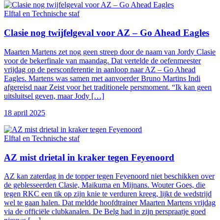
Elftal en Technische staf
Clasie nog twijfelgeval voor AZ – Go Ahead Eagles
Maarten Martens zet nog geen streep door de naam van Jordy Clasie
voor de bekerfinale van maandag. Dat vertelde de oefenmeester
vrijdag op de persconferentie in aanloop naar AZ – Go Ahead
Eagles. Martens was samen met aanvoerder Bruno Martins Indi
afgereisd naar Zeist voor het traditionele persmoment. “Ik kan geen
uitsluitsel geven, maar Jody […]
18 april 2025
Elftal en Technische staf
AZ mist drietal in kraker tegen Feyenoord
AZ kan zaterdag in de topper tegen Feyenoord niet beschikken over
de geblesseerden Clasie, Maikuma en Mijnans. Wouter Goes, die
tegen RKC een tik op zijn knie te verduren kreeg, lijkt de wedstrijd
wel te gaan halen. Dat meldde hoofdtrainer Maarten Martens vrijdag
via de officiële clubkanalen. De Belg had in zijn perspraatje goed