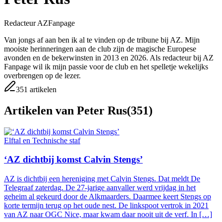
Redacteur AZFanpage
Van jongs af aan ben ik al te vinden op de tribune bij AZ. Mijn
mooiste herinneringen aan de club zijn de magische Europese
avonden en de bekerwinsten in 2013 en 2026. Als redacteur bij AZ
Fanpage wil ik mijn passie voor de club en het spelletje wekelijks
overbrengen op de lezer.
351
artikelen
Artikelen van
Peter Rus
(
351
)
Elftal en Technische staf
‘AZ dichtbij komst Calvin Stengs’
AZ is dichtbij een hereniging met Calvin Stengs. Dat meldt De
Telegraaf zaterdag. De 27-jarige aanvaller werd vrijdag in het
geheim al gekeurd door de Alkmaarders. Daarmee keert Stengs op
korte termijn terug op het oude nest. De linkspoot vertrok in 2021
van AZ naar OGC Nice, maar kwam daar nooit uit de verf. In […]