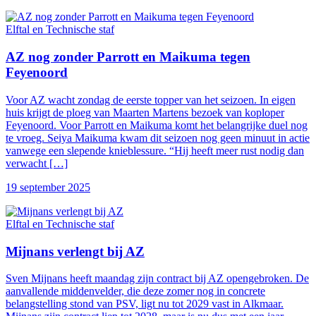
Elftal en Technische staf
AZ nog zonder Parrott en Maikuma tegen
Feyenoord
Voor AZ wacht zondag de eerste topper van het seizoen. In eigen
huis krijgt de ploeg van Maarten Martens bezoek van koploper
Feyenoord. Voor Parrott en Maikuma komt het belangrijke duel nog
te vroeg. Seiya Maikuma kwam dit seizoen nog geen minuut in actie
vanwege een slepende knieblessure. “Hij heeft meer rust nodig dan
verwacht […]
19 september 2025
Elftal en Technische staf
Mijnans verlengt bij AZ
Sven Mijnans heeft maandag zijn contract bij AZ opengebroken. De
aanvallende middenvelder, die deze zomer nog in concrete
belangstelling stond van PSV, ligt nu tot 2029 vast in Alkmaar.