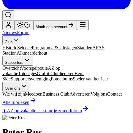
Maak een account
Nieuws
Forum
Club
Historie
Selectie
Programma & Uitslagen
Standen
AFAS
Stadion
Alkmaarderhout
Supporters
Overzicht
Voorspelpoule
AZ op
vakantie
Tatoeages
Graffiti
Clubliederen
Ben-
Side
Supportersvereniging
Fotoalbums
Speler van het Jaar
Over ons
Wie wij zijn
Meedoen
Business Club
Adverteren
Volg ons
Contact
Alle rubrieken
☀️
AZ op vakantie
—
stuur je zomerfoto in
Peter Rus