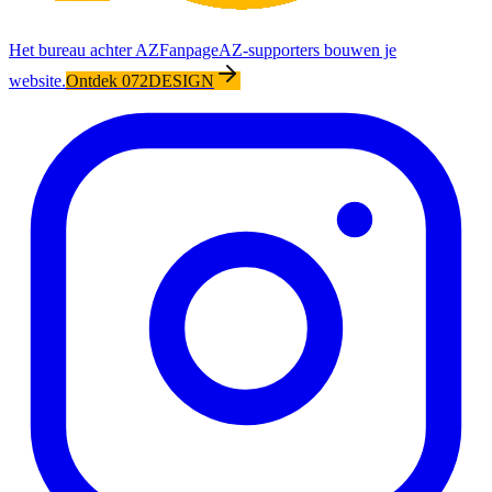
Het bureau achter AZFanpage
AZ-supporters bouwen je
website.
Ontdek 072DESIGN