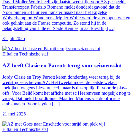
David Moller Wolfe heeft zijn laatste wedstrijd voor AZ gespeeld.
Transferexpert Fabrizio Romano meldt donderdagavond dat de
Noor binnen 24 uur een transfer maakt naar het Engelse
Wolverhampton Wanderers. Møller Wolfe werd de afgelopen weken
ook gelinkt aan de Franse competitie. Zo stond hij in de
belangstelling van Lille en Stade Rennes, maar kiest hij […]
31 juli 2025
Elftal en Technische staf
AZ heeft Clasie en Parrott terug voor seizoensslot
Jordy Clasie en Troy Parrott keren donderdag weer terug bij de
wedstrijdselectie van AZ. Het tweetal moest de laatste weken
toekijken wegens blessureleed, maar is dus op tijd fit voor de play-
offs. Voor Belić komt het affiche met sc Heerenveen mogelijk nog te
vroeg. Dat meldt hoofdtrainer Maarten Martens via de officiële
clubkanalen. Voor Jayden […]
21 mei 2025
Elftal en Technische staf