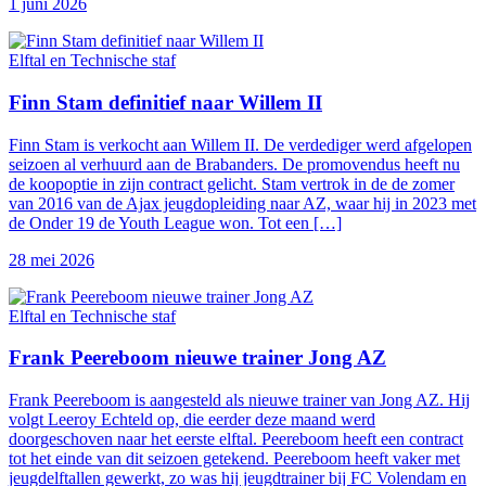
1 juni 2026
Elftal en Technische staf
Finn Stam definitief naar Willem II
Finn Stam is verkocht aan Willem II. De verdediger werd afgelopen
seizoen al verhuurd aan de Brabanders. De promovendus heeft nu
de koopoptie in zijn contract gelicht. Stam vertrok in de de zomer
van 2016 van de Ajax jeugdopleiding naar AZ, waar hij in 2023 met
de Onder 19 de Youth League won. Tot een […]
28 mei 2026
Elftal en Technische staf
Frank Peereboom nieuwe trainer Jong AZ
Frank Peereboom is aangesteld als nieuwe trainer van Jong AZ. Hij
volgt Leeroy Echteld op, die eerder deze maand werd
doorgeschoven naar het eerste elftal. Peereboom heeft een contract
tot het einde van dit seizoen getekend. Peereboom heeft vaker met
jeugdelftallen gewerkt, zo was hij jeugdtrainer bij FC Volendam en