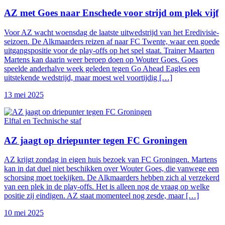
AZ met Goes naar Enschede voor strijd om plek vijf
Voor AZ wacht woensdag de laatste uitwedstrijd van het Eredivisie-
seizoen. De Alkmaarders reizen af naar FC Twente, waar een goede
uitgangspositie voor de play-offs op het spel staat. Trainer Maarten
Martens kan daarin weer beroep doen op Wouter Goes. Goes
speelde anderhalve week geleden tegen Go Ahead Eagles een
uitstekende wedstrijd, maar moest wel voortijdig […]
13 mei 2025
Elftal en Technische staf
AZ jaagt op driepunter tegen FC Groningen
AZ krijgt zondag in eigen huis bezoek van FC Groningen. Martens
kan in dat duel niet beschikken over Wouter Goes, die vanwege een
schorsing moet toekijken. De Alkmaarders hebben zich al verzekerd
van een plek in de play-offs. Het is alleen nog de vraag op welke
positie zij eindigen. AZ staat momenteel nog zesde, maar […]
10 mei 2025