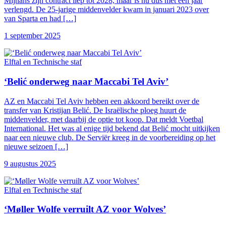
Mijnans zijn contract liep tot 2028, maar is nu dus met een jaar
verlengd. De 25-jarige middenvelder kwam in januari 2023 over
van Sparta en had […]
1 september 2025
Elftal en Technische staf
‘Belić onderweg naar Maccabi Tel Aviv’
AZ en Maccabi Tel Aviv hebben een akkoord bereikt over de
transfer van Kristijan Belić. De Israëlische ploeg huurt de
middenvelder, met daarbij de optie tot koop. Dat meldt Voetbal
International. Het was al enige tijd bekend dat Belić mocht uitkijken
naar een nieuwe club. De Serviër kreeg in de voorbereiding op het
nieuwe seizoen […]
9 augustus 2025
Elftal en Technische staf
‘Møller Wolfe verruilt AZ voor Wolves’