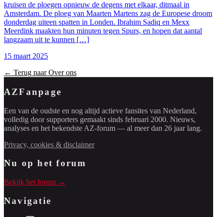
kruisen de ploegen opnieuw de degens met elkaar, ditmaal in
Amsterdam. De ploeg van Maarten Martens zag de Europese droom
donderdag uiteen spatten in Londen. Ibrahim Sadiq en Mexx
Meerdink maakten hun minuten tegen Spurs, en hopen dat aantal
langzaam uit te kunnen […]
15 maart 2025
← Terug naar Over ons
AZFanpage
Een van de oudste en nog altijd actieve fansites van Nederland,
volledig door supporters gemaakt sinds februari 2000. Nieuws,
analyses en het bekendste AZ-forum — al meer dan 26 jaar lang.
Privacy, cookies & disclaimer
Nu op het forum
Bekijk het forum →
Navigatie