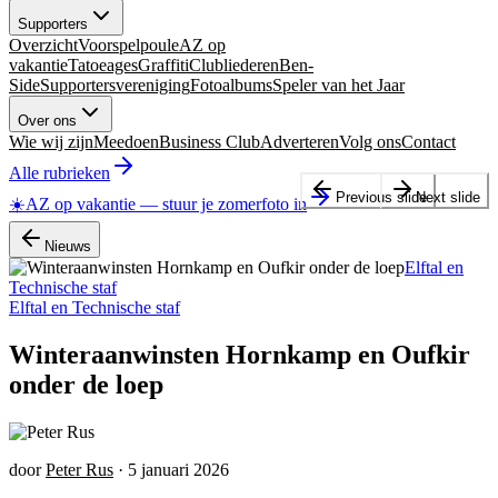
Supporters
Overzicht
Voorspelpoule
AZ op
vakantie
Tatoeages
Graffiti
Clubliederen
Ben-
Side
Supportersvereniging
Fotoalbums
Speler van het Jaar
Over ons
Wie wij zijn
Meedoen
Business Club
Adverteren
Volg ons
Contact
Alle rubrieken
Previous slide
Next slide
☀️
AZ op vakantie
—
stuur je zomerfoto in
Nieuws
Elftal en
Technische staf
Elftal en Technische staf
Winteraanwinsten Hornkamp en Oufkir
onder de loep
door
Peter Rus
·
5 januari 2026