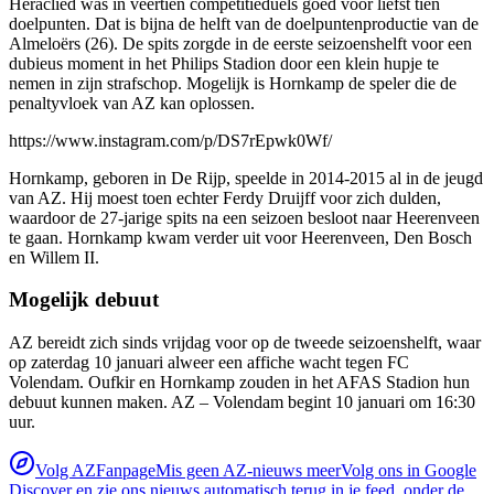
Heraclied was in veertien competitieduels goed voor liefst tien
doelpunten. Dat is bijna de helft van de doelpuntenproductie van de
Almeloërs (26). De spits zorgde in de eerste seizoenshelft voor een
dubieus moment in het Philips Stadion door een klein hupje te
nemen in zijn strafschop. Mogelijk is Hornkamp de speler die de
penaltyvloek van AZ kan oplossen.
https://www.instagram.com/p/DS7rEpwk0Wf/
Hornkamp, geboren in De Rijp, speelde in 2014-2015 al in de jeugd
van AZ. Hij moest toen echter Ferdy Druijff voor zich dulden,
waardoor de 27-jarige spits na een seizoen besloot naar Heerenveen
te gaan. Hornkamp kwam verder uit voor Heerenveen, Den Bosch
en Willem II.
Mogelijk debuut
AZ bereidt zich sinds vrijdag voor op de tweede seizoenshelft, waar
op zaterdag 10 januari alweer een affiche wacht tegen FC
Volendam. Oufkir en Hornkamp zouden in het AFAS Stadion hun
debuut kunnen maken. AZ – Volendam begint 10 januari om 16:30
uur.
Volg AZFanpage
Mis geen AZ-nieuws meer
Volg ons in Google
Discover en zie ons nieuws automatisch terug in je feed, onder de