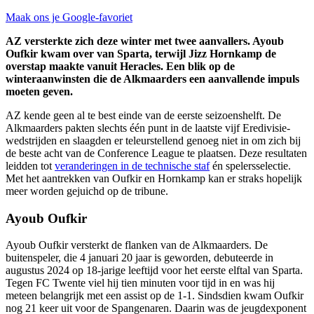
Maak ons je Google-favoriet
AZ versterkte zich deze winter met twee aanvallers. Ayoub
Oufkir kwam over van Sparta, terwijl Jizz Hornkamp de
overstap maakte vanuit Heracles. Een blik op de
winteraanwinsten die de Alkmaarders een aanvallende impuls
moeten geven.
AZ kende geen al te best einde van de eerste seizoenshelft. De
Alkmaarders pakten slechts één punt in de laatste vijf Eredivisie-
wedstrijden en slaagden er teleurstellend genoeg niet in om zich bij
de beste acht van de Conference League te plaatsen. Deze resultaten
leidden tot
veranderingen in de technische staf
én spelersselectie.
Met het aantrekken van Oufkir en Hornkamp kan er straks hopelijk
meer worden gejuichd op de tribune.
Ayoub Oufkir
Ayoub Oufkir versterkt de flanken van de Alkmaarders. De
buitenspeler, die 4 januari 20 jaar is geworden, debuteerde in
augustus 2024 op 18-jarige leeftijd voor het eerste elftal van Sparta.
Tegen FC Twente viel hij tien minuten voor tijd in en was hij
meteen belangrijk met een assist op de 1-1. Sindsdien kwam Oufkir
nog 21 keer uit voor de Spangenaren. Daarin was de jeugdexponent