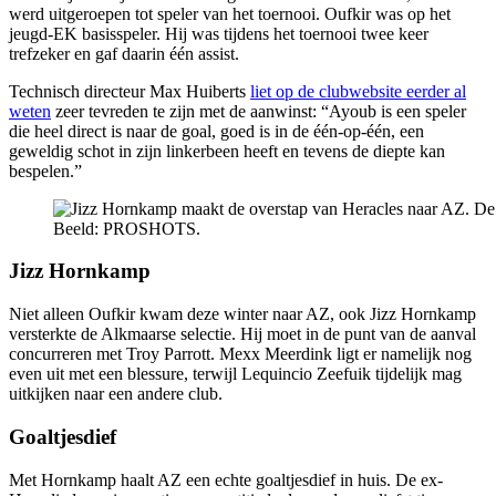
werd uitgeroepen tot speler van het toernooi. Oufkir was op het
jeugd-EK basisspeler. Hij was tijdens het toernooi twee keer
trefzeker en gaf daarin één assist.
Technisch directeur Max Huiberts
liet op de clubwebsite eerder al
weten
zeer tevreden te zijn met de aanwinst: “Ayoub is een speler
die heel direct is naar de goal, goed is in de één-op-één, een
geweldig schot in zijn linkerbeen heeft en tevens de diepte kan
bespelen.”
Beeld: PROSHOTS.
Jizz Hornkamp
Niet alleen Oufkir kwam deze winter naar AZ, ook Jizz Hornkamp
versterkte de Alkmaarse selectie. Hij moet in de punt van de aanval
concurreren met Troy Parrott. Mexx Meerdink ligt er namelijk nog
even uit met een blessure, terwijl Lequincio Zeefuik tijdelijk mag
uitkijken naar een andere club.
Goaltjesdief
Met Hornkamp haalt AZ een echte goaltjesdief in huis. De ex-