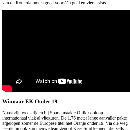
van de Rotterdammers goed voor één goal en vier assists.
Winnaar EK Onder 19
Naast zijn wedstrijden bij Sparta maakte Oufkir ook op
internationaal vlak al vlieguren. De 1,76 meter lange aanvaller pakte
afgelopen zomer de Europese titel met Oranje onder 19. Via die weg
leerde hij ook zijn nieuwe teamgenoot Kees Smit kennen, die zelfs