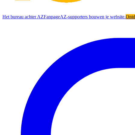
Het bureau achter AZFanpage
AZ-supporters bouwen je website.
Ont