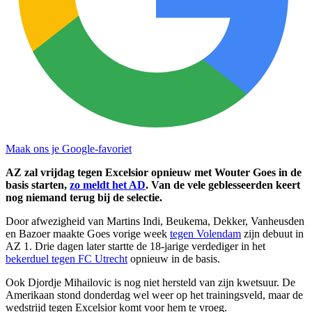
Maak ons je Google-favoriet
AZ zal vrijdag tegen Excelsior opnieuw met Wouter Goes in de
basis starten,
zo meldt het AD
. Van de vele geblesseerden keert
nog niemand terug bij de selectie.
Door afwezigheid van Martins Indi, Beukema, Dekker, Vanheusden
en Bazoer maakte Goes vorige week
tegen Volendam
zijn debuut in
AZ 1. Drie dagen later startte de 18-jarige verdediger in het
bekerduel tegen FC Utrecht
opnieuw in de basis.
Ook Djordje Mihailovic is nog niet hersteld van zijn kwetsuur. De
Amerikaan stond donderdag wel weer op het trainingsveld, maar de
wedstrijd tegen Excelsior komt voor hem te vroeg.