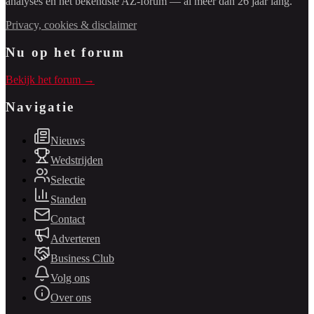
analyses en het bekendste AZ-forum — al meer dan 26 jaar lang.
Privacy, cookies & disclaimer
Nu op het forum
Bekijk het forum →
Navigatie
Nieuws
Wedstrijden
Selectie
Standen
Contact
Adverteren
Business Club
Volg ons
Over ons