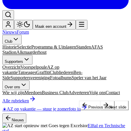
Maak een account
Nieuws
Forum
Club
Historie
Selectie
Programma & Uitslagen
Standen
AFAS
Stadion
Alkmaarderhout
Supporters
Overzicht
Voorspelpoule
AZ op
vakantie
Tatoeages
Graffiti
Clubliederen
Ben-
Side
Supportersvereniging
Fotoalbums
Speler van het Jaar
Over ons
Wie wij zijn
Meedoen
Business Club
Adverteren
Volg ons
Contact
Alle rubrieken
Previous slide
Next slide
☀️
AZ op vakantie
—
stuur je zomerfoto in
Nieuws
Elftal en Technische
staf