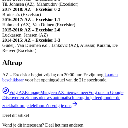
Til, Johnsen (AZ), Mahmudov (Excelsior)
2017-2018: AZ – Excelsior 0-2
Bruins 2x (Excelsior)
2016-2017: AZ – Excelsior 1-1
Hahn e.d. (AZ), Van Duinen (Excelsior)
2015-2016: AZ – Excelsior 2-0
Luckassen, Janssen (AZ)
2014-2015: AZ – Excelsior 3-3
Gudelj, Van Diermen e.d., Tankovic (AZ), Auassar, Karami, De
Reuver (Excelsior)
Aftrap
AZ – Excelsior begint vrijdag om 20:00 uur. Er zijn nog
kaarten
beschikbaar
voor het openingsduel van de 21e speelronde.
Volg AZFanpage
Mis geen AZ-nieuws meer
Volg ons in Google
Discover en zie ons nieuws automatisch terug in je feed, onder de
zoekbalk op je telefoon.
Zo volg je ons
Deel dit artikel
Vond je dit interessant? Deel het met anderen