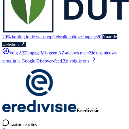
20% korting in de webshop
Gebruik code azfanpage20.
Naar de
webshop
Volg AZFanpage
Mis geen AZ-nieuws meer
Zie ons nieuws
terug in je Google Discover-feed.
Zo volg je ons
Eredivisie
Laatste reacties