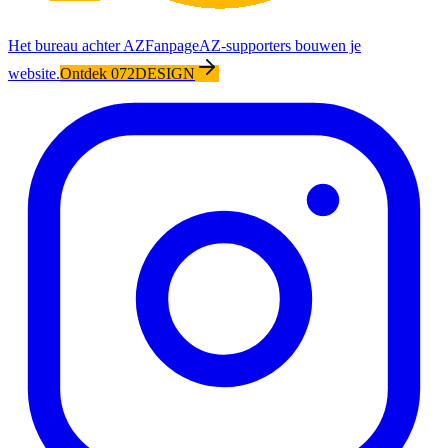
Het bureau achter AZFanpage
AZ-supporters bouwen je
website.
Ontdek 072DESIGN