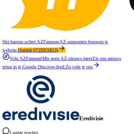
Het bureau achter AZFanpage
AZ-supporters bouwen je
website.
Ontdek 072DESIGN
Volg AZFanpage
Mis geen AZ-nieuws meer
Zie ons nieuws
terug in je Google Discover-feed.
Zo volg je ons
Eredivisie
Laatste reacties