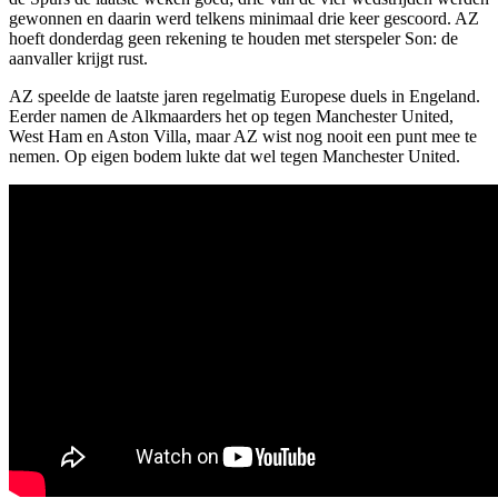
gewonnen en daarin werd telkens minimaal drie keer gescoord. AZ
hoeft donderdag geen rekening te houden met sterspeler Son: de
aanvaller krijgt rust.
AZ speelde de laatste jaren regelmatig Europese duels in Engeland.
Eerder namen de Alkmaarders het op tegen Manchester United,
West Ham en Aston Villa, maar AZ wist nog nooit een punt mee te
nemen. Op eigen bodem lukte dat wel tegen Manchester United.