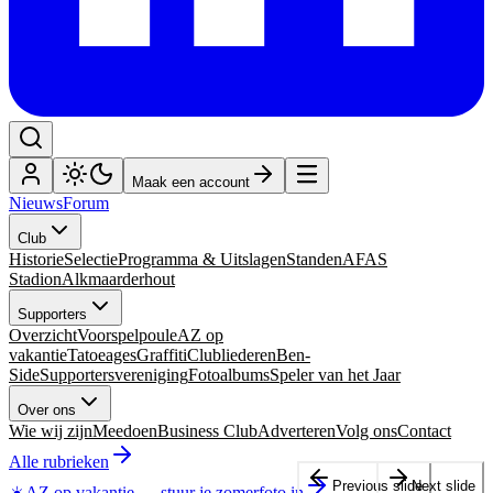
Maak een account
Nieuws
Forum
Club
Historie
Selectie
Programma & Uitslagen
Standen
AFAS
Stadion
Alkmaarderhout
Supporters
Overzicht
Voorspelpoule
AZ op
vakantie
Tatoeages
Graffiti
Clubliederen
Ben-
Side
Supportersvereniging
Fotoalbums
Speler van het Jaar
Over ons
Wie wij zijn
Meedoen
Business Club
Adverteren
Volg ons
Contact
Alle rubrieken
Previous slide
Next slide
☀️
AZ op vakantie
—
stuur je zomerfoto in