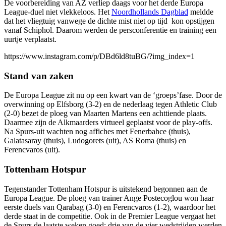
De voorbereiding van AZ verliep daags voor het derde Europa
League-duel niet vlekkeloos. Het
Noordhollands Dagblad
meldde
dat het vliegtuig vanwege de dichte mist niet op tijd kon opstijgen
vanaf Schiphol. Daarom werden de persconferentie en training een
uurtje verplaatst.
https://www.instagram.com/p/DBd6ld8tuBG/?img_index=1
Stand van zaken
De Europa League zit nu op een kwart van de ‘groeps’fase. Door de
overwinning op Elfsborg (3-2) en de nederlaag tegen Athletic Club
(2-0) bezet de ploeg van Maarten Martens een achttiende plaats.
Daarmee zijn de Alkmaarders virtueel geplaatst voor de play-offs.
Na Spurs-uit wachten nog affiches met Fenerbahce (thuis),
Galatasaray (thuis), Ludogorets (uit), AS Roma (thuis) en
Ferencvaros (uit).
Tottenham Hotspur
Tegenstander Tottenham Hotspur is uitstekend begonnen aan de
Europa League. De ploeg van trainer Ange Postecoglou won haar
eerste duels van Qarabag (3-0) en Ferencvaros (1-2), waardoor het
derde staat in de competitie. Ook in de Premier League vergaat het
de Spurs de laatste weken goed; drie van de vier wedstrijden werden