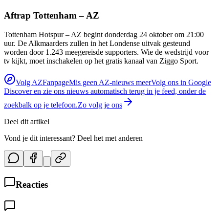
Aftrap Tottenham – AZ
Tottenham Hotspur – AZ begint donderdag 24 oktober om 21:00
uur. De Alkmaarders zullen in het Londense uitvak gesteund
worden door 1.243 meegereisde supporters. Wie de wedstrijd voor
tv kijkt, moet inschakelen op het gratis kanaal van Ziggo Sport.
Volg AZFanpage
Mis geen AZ-nieuws meer
Volg ons in Google
Discover en zie ons nieuws automatisch terug in je feed, onder de
zoekbalk op je telefoon.
Zo volg je ons
Deel dit artikel
Vond je dit interessant? Deel het met anderen
Reacties