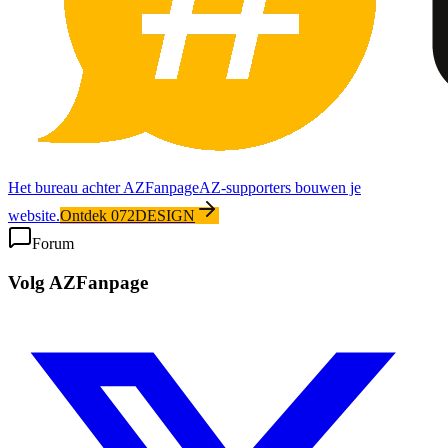
Het bureau achter AZFanpage
AZ-supporters bouwen je
website.
Ontdek 072DESIGN
Forum
Volg AZFanpage