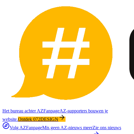
Het bureau achter AZFanpage
AZ-supporters bouwen je
website.
Ontdek 072DESIGN
Volg AZFanpage
Mis geen AZ-nieuws meer
Zie ons nieuws