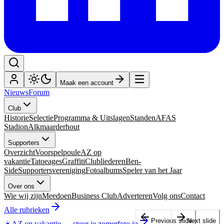
Maak een account
Nieuws
Forum
Club
Historie
Selectie
Programma & Uitslagen
Standen
AFAS
Stadion
Alkmaarderhout
Supporters
Overzicht
Voorspelpoule
AZ op
vakantie
Tatoeages
Graffiti
Clubliederen
Ben-
Side
Supportersvereniging
Fotoalbums
Speler van het Jaar
Over ons
Wie wij zijn
Meedoen
Business Club
Adverteren
Volg ons
Contact
Alle rubrieken
Previous slide
Next slide
☀️
AZ op vakantie
—
stuur je zomerfoto in