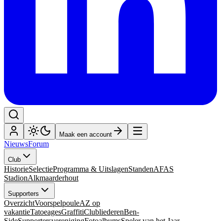
Maak een account
Nieuws
Forum
Club
Historie
Selectie
Programma & Uitslagen
Standen
AFAS
Stadion
Alkmaarderhout
Supporters
Overzicht
Voorspelpoule
AZ op
vakantie
Tatoeages
Graffiti
Clubliederen
Ben-
Side
Supportersvereniging
Fotoalbums
Speler van het Jaar