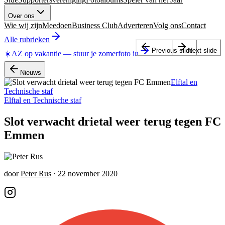
Over ons
Wie wij zijn
Meedoen
Business Club
Adverteren
Volg ons
Contact
Alle rubrieken
Previous slide
Next slide
☀️
AZ op vakantie
—
stuur je zomerfoto in
Nieuws
Elftal en
Technische staf
Elftal en Technische staf
Slot verwacht drietal weer terug tegen FC
Emmen
door
Peter Rus
·
22 november 2020