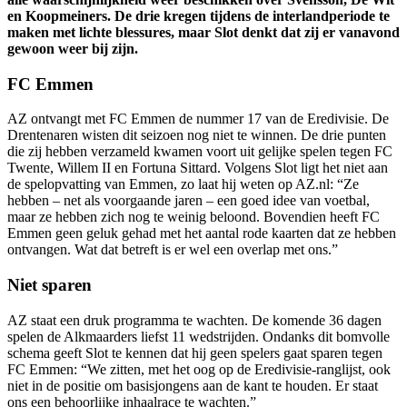
en Koopmeiners. De drie kregen tijdens de interlandperiode te
maken met lichte blessures, maar Slot denkt dat zij er vanavond
gewoon weer bij zijn.
FC Emmen
AZ ontvangt met FC Emmen de nummer 17 van de Eredivisie. De
Drentenaren wisten dit seizoen nog niet te winnen. De drie punten
die zij hebben verzameld kwamen voort uit gelijke spelen tegen FC
Twente, Willem II en Fortuna Sittard. Volgens Slot ligt het niet aan
de spelopvatting van Emmen, zo laat hij weten op AZ.nl: “Ze
hebben – net als voorgaande jaren – een goed idee van voetbal,
maar ze hebben zich nog te weinig beloond. Bovendien heeft FC
Emmen geen geluk gehad met het aantal rode kaarten dat ze hebben
ontvangen. Wat dat betreft is er wel een overlap met ons.”
Niet sparen
AZ staat een druk programma te wachten. De komende 36 dagen
spelen de Alkmaarders liefst 11 wedstrijden. Ondanks dit bomvolle
schema geeft Slot te kennen dat hij geen spelers gaat sparen tegen
FC Emmen: “We zitten, met het oog op de Eredivisie-ranglijst, ook
niet in de positie om basisjongens aan de kant te houden. Er staat
ons een behoorlijke inhaalrace te wachten.”