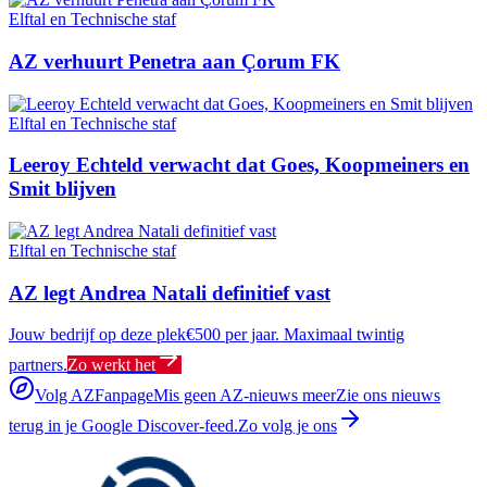
Elftal en Technische staf
AZ verhuurt Penetra aan Çorum FK
Elftal en Technische staf
Leeroy Echteld verwacht dat Goes, Koopmeiners en
Smit blijven
Elftal en Technische staf
AZ legt Andrea Natali definitief vast
Jouw bedrijf op deze plek
€500 per jaar. Maximaal twintig
partners.
Zo werkt het
Volg AZFanpage
Mis geen AZ-nieuws meer
Zie ons nieuws
terug in je Google Discover-feed.
Zo volg je ons