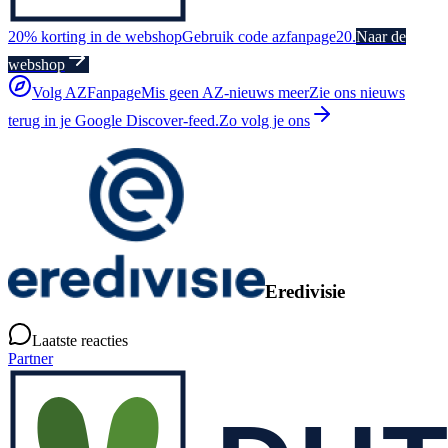
20% korting in de webshop
Gebruik code azfanpage20.
Naar de
webshop
Volg AZFanpage
Mis geen AZ-nieuws meer
Zie ons nieuws
terug in je Google Discover-feed.
Zo volg je ons
Eredivisie
Laatste reacties
Partner