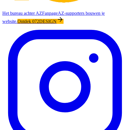
Het bureau achter AZFanpage
AZ-supporters bouwen je
website.
Ontdek 072DESIGN