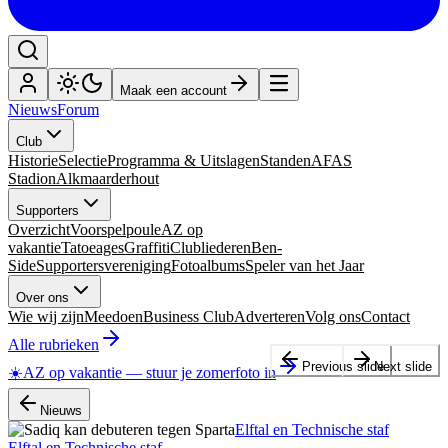
Maak een account
Nieuws
Forum
Club
Historie
Selectie
Programma & Uitslagen
Standen
AFAS
Stadion
Alkmaarderhout
Supporters
Overzicht
Voorspelpoule
AZ op
vakantie
Tatoeages
Graffiti
Clubliederen
Ben-
Side
Supportersvereniging
Fotoalbums
Speler van het Jaar
Over ons
Wie wij zijn
Meedoen
Business Club
Adverteren
Volg ons
Contact
Alle rubrieken
Previous slide
Next slide
☀️
AZ op vakantie
—
stuur je zomerfoto in
Nieuws
Elftal en Technische staf
Elftal en Technische staf