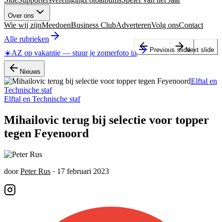
Over ons
Wie wij zijn
Meedoen
Business Club
Adverteren
Volg ons
Contact
Alle rubrieken
Previous slide
Next slide
☀️
AZ op vakantie
—
stuur je zomerfoto in
Nieuws
Elftal en
Technische staf
Elftal en Technische staf
Mihailovic terug bij selectie voor topper
tegen Feyenoord
door
Peter Rus
·
17 februari 2023