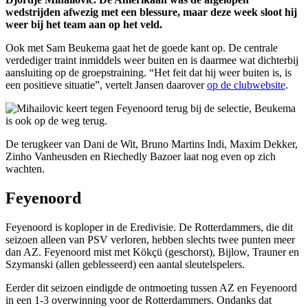
wedstrijden afwezig met een blessure, maar deze week sloot hij
weer bij het team aan op het veld.
Ook met Sam Beukema gaat het de goede kant op. De centrale
verdediger traint inmiddels weer buiten en is daarmee wat dichterbij
aansluiting op de groepstraining. “Het feit dat hij weer buiten is, is
een positieve situatie”, vertelt Jansen daarover
op de clubwebsite
.
De terugkeer van Dani de Wit, Bruno Martins Indi, Maxim Dekker,
Zinho Vanheusden en Riechedly Bazoer laat nog even op zich
wachten.
Feyenoord
Feyenoord is koploper in de Eredivisie. De Rotterdammers, die dit
seizoen alleen van PSV verloren, hebben slechts twee punten meer
dan AZ. Feyenoord mist met Kökçü (geschorst), Bijlow, Trauner en
Szymanski (allen geblesseerd) een aantal sleutelspelers.
Eerder dit seizoen eindigde de ontmoeting tussen AZ en Feyenoord
in een 1-3 overwinning voor de Rotterdammers. Ondanks dat