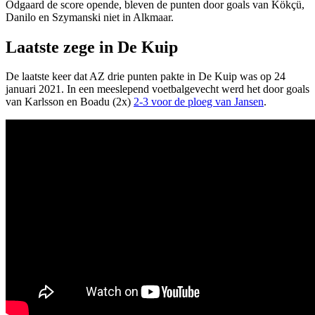
Odgaard de score opende, bleven de punten door goals van Kökçü,
Danilo en Szymanski niet in Alkmaar.
Laatste zege in De Kuip
De laatste keer dat AZ drie punten pakte in De Kuip was op 24
januari 2021. In een meeslepend voetbalgevecht werd het door goals
van Karlsson en Boadu (2x)
2-3 voor de ploeg van Jansen
.