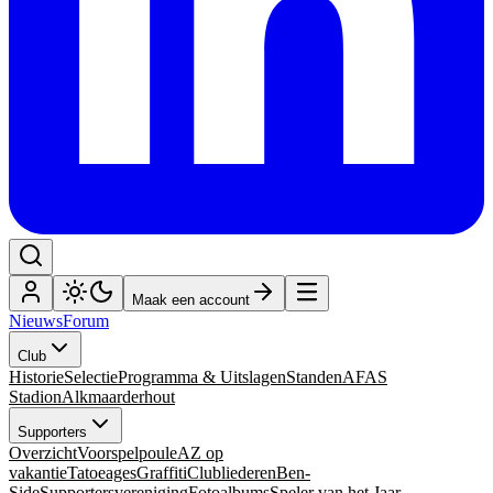
Maak een account
Nieuws
Forum
Club
Historie
Selectie
Programma & Uitslagen
Standen
AFAS
Stadion
Alkmaarderhout
Supporters
Overzicht
Voorspelpoule
AZ op
vakantie
Tatoeages
Graffiti
Clubliederen
Ben-
Side
Supportersvereniging
Fotoalbums
Speler van het Jaar