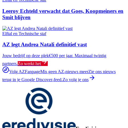
Leeroy Echteld verwacht dat Goes, Koopmeiners en
Smit blijven
Elftal en Technische staf
AZ legt Andrea Natali definitief vast
Jouw bedrijf op deze plek
€500 per jaar. Maximaal twintig
partners.
Zo werkt het
Volg AZFanpage
Mis geen AZ-nieuws meer
Zie ons nieuws
terug in je Google Discover-feed.
Zo volg je ons