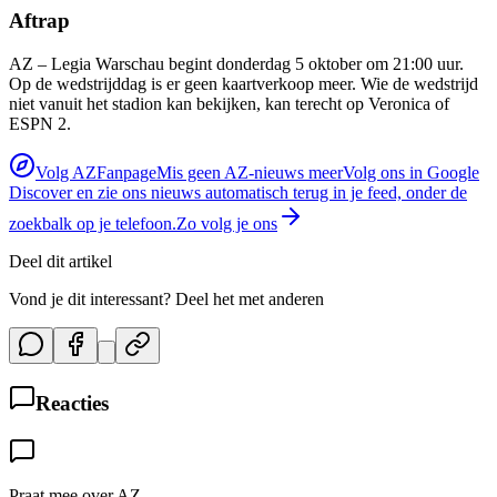
Aftrap
AZ – Legia Warschau begint donderdag 5 oktober om 21:00 uur.
Op de wedstrijddag is er geen kaartverkoop meer. Wie de wedstrijd
niet vanuit het stadion kan bekijken, kan terecht op Veronica of
ESPN 2.
Volg AZFanpage
Mis geen AZ-nieuws meer
Volg ons in Google
Discover en zie ons nieuws automatisch terug in je feed, onder de
zoekbalk op je telefoon.
Zo volg je ons
Deel dit artikel
Vond je dit interessant? Deel het met anderen
Reacties
Praat mee over AZ