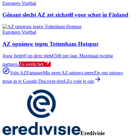
Europees Voetbal
Gênant slecht AZ zet zichzelf voor schut in Finland
Europees Voetbal
AZ opnieuw tegen Tottenham Hotspur
Jouw bedrijf op deze plek
€500 per jaar. Maximaal twintig
partners.
Zo werkt het
Volg AZFanpage
Mis geen AZ-nieuws meer
Zie ons nieuws
terug in je Google Discover-feed.
Zo volg je ons
Eredivisie