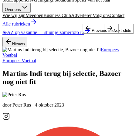
Over ons
Wie wij zijn
Meedoen
Business Club
Adverteren
Volg ons
Contact
Alle rubrieken
Previous slide
Next slide
☀️
AZ op vakantie
—
stuur je zomerfoto in
Nieuws
Europees
Voetbal
Europees Voetbal
Martins Indi terug bij selectie, Bazoer
nog niet fit
door
Peter Rus
·
4 oktober 2023