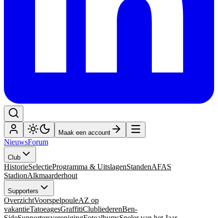
Maak een account
Nieuws
Forum
Club
Historie
Selectie
Programma & Uitslagen
Standen
AFAS
Stadion
Alkmaarderhout
Supporters
Overzicht
Voorspelpoule
AZ op
vakantie
Tatoeages
Graffiti
Clubliederen
Ben-
Side
Supportersvereniging
Fotoalbums
Speler van het Jaar