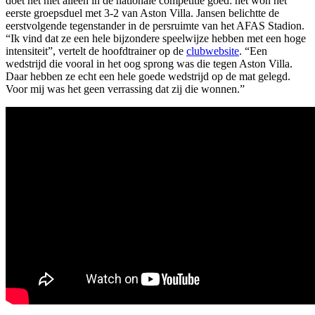
doet het niet alleen in de nationale competitie goed: het won het
eerste groepsduel met 3-2 van Aston Villa. Jansen belichtte de
eerstvolgende tegenstander in de persruimte van het AFAS Stadion.
“Ik vind dat ze een hele bijzondere speelwijze hebben met een hoge
intensiteit”, vertelt de hoofdtrainer op de
clubwebsite
. “Een
wedstrijd die vooral in het oog sprong was die tegen Aston Villa.
Daar hebben ze echt een hele goede wedstrijd op de mat gelegd.
Voor mij was het geen verrassing dat zij die wonnen.”