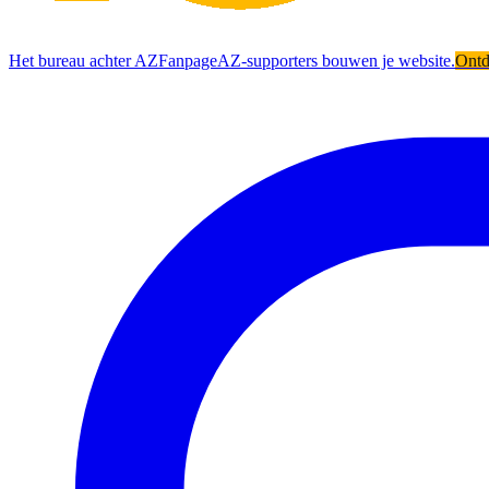
Het bureau achter AZFanpage
AZ-supporters bouwen je website.
Ont