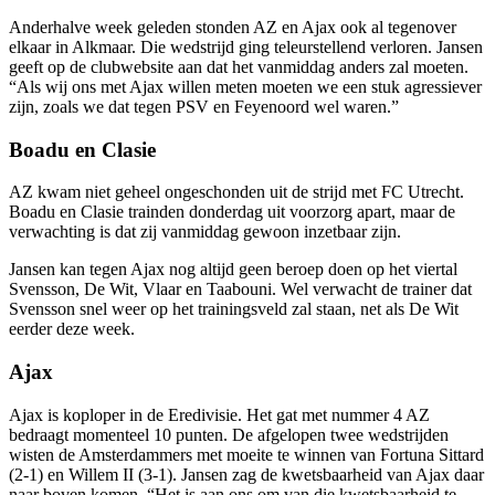
Anderhalve week geleden stonden AZ en Ajax ook al tegenover
elkaar in Alkmaar. Die wedstrijd ging teleurstellend verloren. Jansen
geeft op de clubwebsite aan dat het vanmiddag anders zal moeten.
“Als wij ons met Ajax willen meten moeten we een stuk agressiever
zijn, zoals we dat tegen PSV en Feyenoord wel waren.”
Boadu en Clasie
AZ kwam niet geheel ongeschonden uit de strijd met FC Utrecht.
Boadu en Clasie trainden donderdag uit voorzorg apart, maar de
verwachting is dat zij vanmiddag gewoon inzetbaar zijn.
Jansen kan tegen Ajax nog altijd geen beroep doen op het viertal
Svensson, De Wit, Vlaar en Taabouni. Wel verwacht de trainer dat
Svensson snel weer op het trainingsveld zal staan, net als De Wit
eerder deze week.
Ajax
Ajax is koploper in de Eredivisie. Het gat met nummer 4 AZ
bedraagt momenteel 10 punten. De afgelopen twee wedstrijden
wisten de Amsterdammers met moeite te winnen van Fortuna Sittard
(2-1) en Willem II (3-1). Jansen zag de kwetsbaarheid van Ajax daar
naar boven komen. “Het is aan ons om van die kwetsbaarheid te