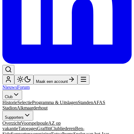
Maak een account
Nieuws
Forum
Club
Historie
Selectie
Programma & Uitslagen
Standen
AFAS
Stadion
Alkmaarderhout
Supporters
Overzicht
Voorspelpoule
AZ op
vakantie
Tatoeages
Graffiti
Clubliederen
Ben-
Side
Supportersvereniging
Fotoalbums
Speler van het Jaar