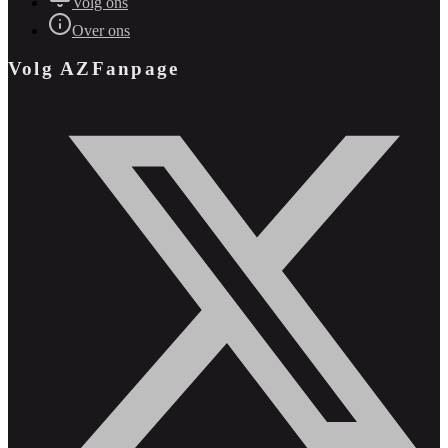
Volg ons
Over ons
Volg AZFanpage