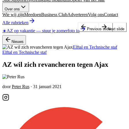
Over ons
Wie wij zijn
Meedoen
Business Club
Adverteren
Volg ons
Contact
Alle rubrieken
Previous slide
Next slide
☀️
AZ op vakantie
—
stuur je zomerfoto in
Nieuws
Elftal en Technische staf
Elftal en Technische staf
AZ wil zich revancheren tegen Ajax
door
Peter Rus
·
31 januari 2021