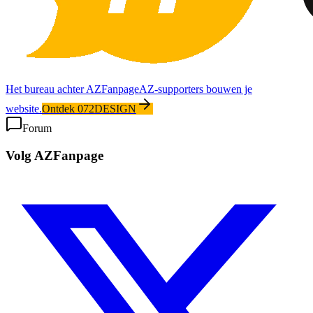
Het bureau achter AZFanpage
AZ-supporters bouwen je
website.
Ontdek 072DESIGN
Forum
Volg AZFanpage