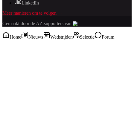
LinkedIn
Meer manieren om te volgen →
Gemaakt door de AZ-supporters van
Home
Nieuws
Wedstrijden
Selectie
Forum