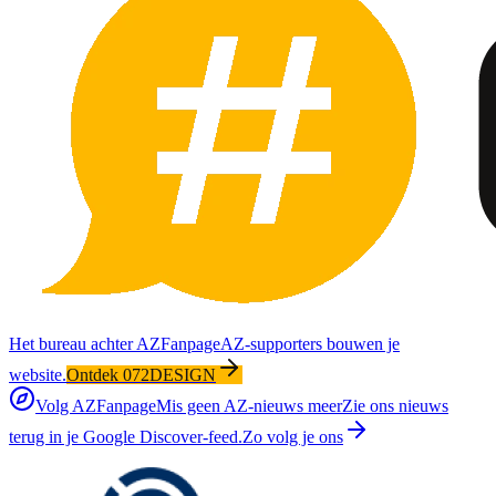
Het bureau achter AZFanpage
AZ-supporters bouwen je
website.
Ontdek 072DESIGN
Volg AZFanpage
Mis geen AZ-nieuws meer
Zie ons nieuws
terug in je Google Discover-feed.
Zo volg je ons