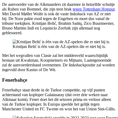
De aanvoerder van de Alkmaarders zit daarmee in hetzelfde schuitje
als Ruben van Bommel, die zijn teen brak
tegen Tottenham Hotspur
.
Met David Møller Wolfe is ook de vaste linksback van AZ er niet
bij. De Noor pakte rood tegen de Engelsen en moet dus vanaf de
tribune toekijken. Kristijan Belić, Ibrahim Sadiq, Zico Buurmeester,
Bruno Martins Indi en Lequincio Zeefuik zijn allemaal nog
geblesseerd.
Kristijan Belić is één van de AZ-spelers die er niet bij is.
Met het wegvallen van Clasie zal het middenveld waarschijnlijk
bestaan uit Kwakman, Koopmeiners en Mijnans. Laatstgenoemde
zal de aanvoerdersband overnemen. De linksbackpositie zal worden
ingevuld door Kasius of De Wit.
Fenerbahçe
Fenerbahçe staat derde in de Turkse competitie, op vijf punten
achterstand van koploper Galatasaray (dat over drie weken naar
Alkmaar komt). Fener doet het dit seizoen prima en verloor alleen
van de Turkse koploper. In Europa speelde het gelijk tegen
Manchester United en FC Twente en won het van Union Sint-Gillis.