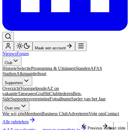
Maak een account
Nieuws
Forum
Club
Historie
Selectie
Programma & Uitslagen
Standen
AFAS
Stadion
Alkmaarderhout
Supporters
Overzicht
Voorspelpoule
AZ op
vakantie
Tatoeages
Graffiti
Clubliederen
Ben-
Side
Supportersvereniging
Fotoalbums
Speler van het Jaar
Over ons
Wie wij zijn
Meedoen
Business Club
Adverteren
Volg ons
Contact
Alle rubrieken
Previous slide
Next slide
☀️
AZ op vakantie
—
stuur je zomerfoto in