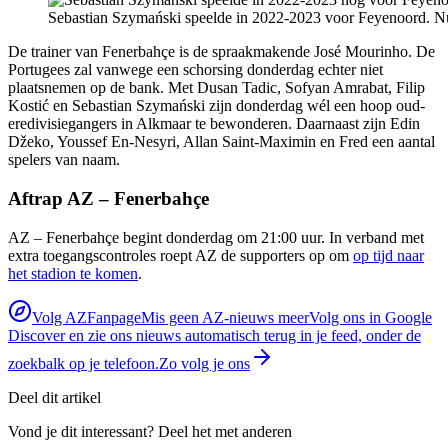
Sebastian Szymański speelde in 2022-2023 voor Feyenoord. Nu 
De trainer van Fenerbahçe is de spraakmakende José Mourinho. De
Portugees zal vanwege een schorsing donderdag echter niet
plaatsnemen op de bank. Met Dusan Tadic, Sofyan Amrabat, Filip
Kostić en Sebastian Szymański zijn donderdag wél een hoop oud-
eredivisiegangers in Alkmaar te bewonderen. Daarnaast zijn Edin
Džeko, Youssef En-Nesyri, Allan Saint-Maximin en Fred een aantal
spelers van naam.
Aftrap AZ – Fenerbahçe
AZ – Fenerbahçe begint donderdag om 21:00 uur. In verband met
extra toegangscontroles roept AZ de supporters op om
op tijd naar
het stadion te komen
.
Volg AZFanpage
Mis geen AZ-nieuws meer
Volg ons in Google
Discover en zie ons nieuws automatisch terug in je feed, onder de
zoekbalk op je telefoon.
Zo volg je ons
Deel dit artikel
Vond je dit interessant? Deel het met anderen