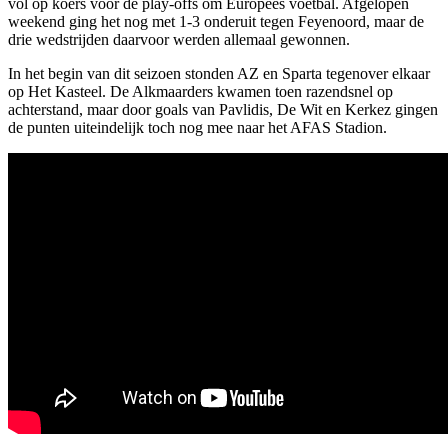
vol op koers voor de play-offs om Europees voetbal. Afgelopen
weekend ging het nog met 1-3 onderuit tegen Feyenoord, maar de
drie wedstrijden daarvoor werden allemaal gewonnen.
In het begin van dit seizoen stonden AZ en Sparta tegenover elkaar
op Het Kasteel. De Alkmaarders kwamen toen razendsnel op
achterstand, maar door goals van Pavlidis, De Wit en Kerkez gingen
de punten uiteindelijk toch nog mee naar het AFAS Stadion.