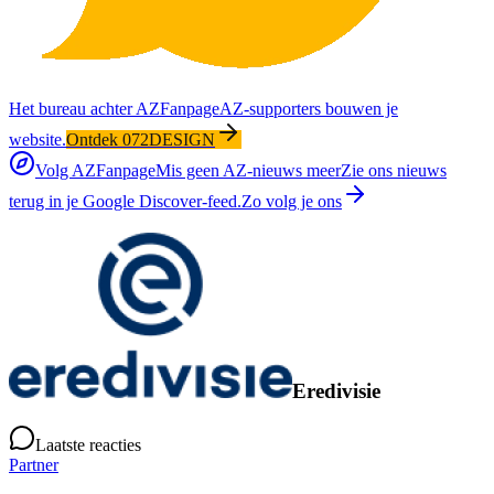
Het bureau achter AZFanpage
AZ-supporters bouwen je
website.
Ontdek 072DESIGN
Volg AZFanpage
Mis geen AZ-nieuws meer
Zie ons nieuws
terug in je Google Discover-feed.
Zo volg je ons
Eredivisie
Laatste reacties
Partner