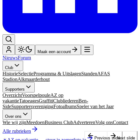
Maak een account
Nieuws
Forum
Club
Historie
Selectie
Programma & Uitslagen
Standen
AFAS
Stadion
Alkmaarderhout
Supporters
Overzicht
Voorspelpoule
AZ op
vakantie
Tatoeages
Graffiti
Clubliederen
Ben-
Side
Supportersvereniging
Fotoalbums
Speler van het Jaar
Over ons
Wie wij zijn
Meedoen
Business Club
Adverteren
Volg ons
Contact
Alle rubrieken
Previous slide
Next slide
☀️
AZ op vakantie
—
stuur je zomerfoto in