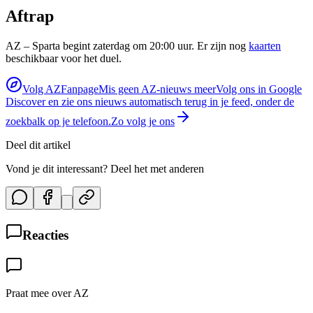
Aftrap
AZ – Sparta begint zaterdag om 20:00 uur. Er zijn nog
kaarten
beschikbaar voor het duel.
Volg AZFanpage
Mis geen AZ-nieuws meer
Volg ons in Google
Discover en zie ons nieuws automatisch terug in je feed, onder de
zoekbalk op je telefoon.
Zo volg je ons
Deel dit artikel
Vond je dit interessant? Deel het met anderen
Reacties
Praat mee over AZ