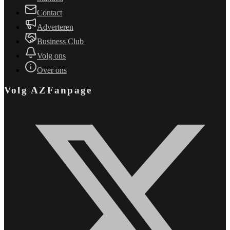
Contact
Adverteren
Business Club
Volg ons
Over ons
Volg AZFanpage