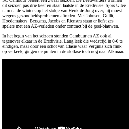
SC Cambuur beleeft een zwaar seizoen. De Leeuwarders wonnen
dit seizoen pas drie keer en staan laatste in de Eredivisie. Sjors Ultee
nam na de winterstop het stokje van Henk de Jong over; hij moest
wegens gezondheidsproblemen aftreden. Met Johnsen, Gullit,
Hoedemakers, Bergsma, Jacobs en Rienstra staan er liefst zes
spelers met een AZ-verleden onder contract bij de geel-blauwen.
In het begin van het seizoen stonden Cambuur en AZ ook al
tegenover elkaar in de Eredivisie. Lang leek die wedstrijd in 0-0 te
eindigen, maar door een schot van Clasie waar Verginia zich flink
op verkeek, gingen de punten in de slotfase toch nog naar Alkmaar.