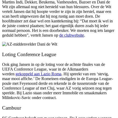
Martins Indi, Dekker, Beukema, Vanheusden, Bazoer en Dani de
Wit zijn allemaal nog niet hersteld van hun blessures. Over de Wit
vertelt Jansen dat hij hoopte verder te zijn in zijn herstel, maar een
scan heeft uitgewezen dat hij nog rustig aan moet doen. De
hoofdtrainer zet daar wel een kanttekening bij: “Dat moet ik wel in
de juiste context plaatsen; het gaat eigenlijk duren zoals bij ieder
normaal persoon. Het is een doorbeuker. We moeten nog iets langer
geduld hebben”, vertelt Jansen op
de clubwebsite
.
Loting Conference League
Ook ging Jansen in op de loting voor de achtste finales van de
UEFA Conference League, waar in de Alkmaarders
werden
gekoppeld aan Lazio Roma
. Hij spreekt van een ‘stevig,
maar mooi affiche.’ De Romeinen eindigden in de Europa League-
poule met Feyenoord derde en rekende in de tussenronde van de
Conference League af met Cluj, waar AZ vorig seizoen nog tegen
speelde. Bij Lazio staan onder meer Immobile en smaakmakers
Milinkovic-Savic onder contract.
Cambuur