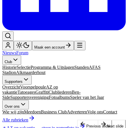
Maak een account
Nieuws
Forum
Club
Historie
Selectie
Programma & Uitslagen
Standen
AFAS
Stadion
Alkmaarderhout
Supporters
Overzicht
Voorspelpoule
AZ op
vakantie
Tatoeages
Graffiti
Clubliederen
Ben-
Side
Supportersvereniging
Fotoalbums
Speler van het Jaar
Over ons
Wie wij zijn
Meedoen
Business Club
Adverteren
Volg ons
Contact
Alle rubrieken
Previous slide
Next slide
☀️
AZ op vakantie
—
stuur je zomerfoto in