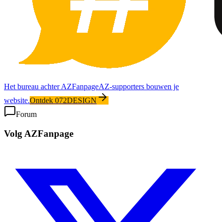
Het bureau achter AZFanpage
AZ-supporters bouwen je
website.
Ontdek 072DESIGN
Forum
Volg AZFanpage