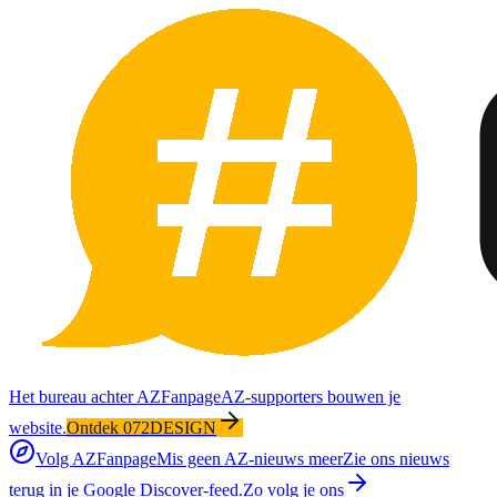
Het bureau achter AZFanpage
AZ-supporters bouwen je
website.
Ontdek 072DESIGN
Volg AZFanpage
Mis geen AZ-nieuws meer
Zie ons nieuws
terug in je Google Discover-feed.
Zo volg je ons