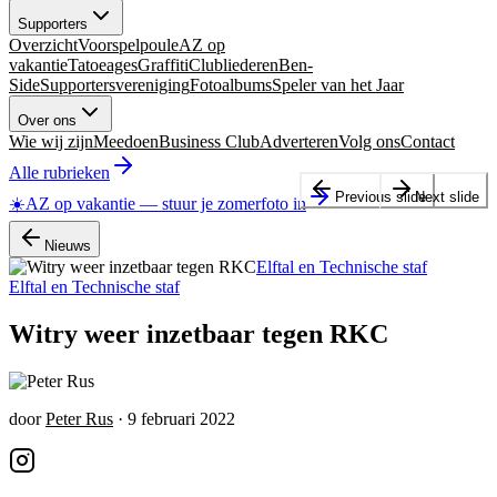
Supporters
Overzicht
Voorspelpoule
AZ op
vakantie
Tatoeages
Graffiti
Clubliederen
Ben-
Side
Supportersvereniging
Fotoalbums
Speler van het Jaar
Over ons
Wie wij zijn
Meedoen
Business Club
Adverteren
Volg ons
Contact
Alle rubrieken
Previous slide
Next slide
☀️
AZ op vakantie
—
stuur je zomerfoto in
Nieuws
Elftal en Technische staf
Elftal en Technische staf
Witry weer inzetbaar tegen RKC
door
Peter Rus
·
9 februari 2022