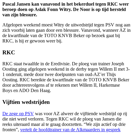
Pascal Jansen kan vanavond in het bekerduel tegen RKC weer
beroep doen op Aslak Fonn Witry. De Noor is op tijd hersteld
van zijn blessure.
Afgelopen weekend moest Witry de uitwedstrijd tegen PSV nog aan
zich voorbij laten gaan door een blessure. Vanavond, wanneer AZ in
de kwartfinale van de TOTO KNVB Beker op bezoek gaat bij
RKC, is hij er gewoon weer bij.
RKC
RKC staat twaalfde in de Eredivisie. De ploeg van trainer Joseph
Oosting ging afgelopen weekend in de derby tegen Willem II met 3-
1 onderuit, mede door twee doelpunten van oud-AZ’er Thijs
Oosting. RKC bereikte de kwartfinale van de TOTO KNVB Beker
door achtereenvolgens af te rekenen met Willem II, Harkemase
Boys en ADO Den Haag.
Vijftien wedstrijden
De zege op PSV
was voor AZ alweer de vijftiende wedstrijd op rij
die niet werd verloren. Tegen RKC wil de ploeg van Jansen die
reeks uiteraard maar al te graag doorzetten. “We zijn actief op drie
fronten”,
vertelt de hoofdtrainer van de Alkmaarders in gesprek