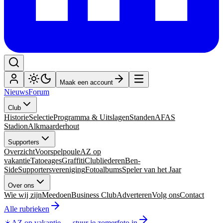
Maak een account
Nieuws
Forum
Club
Historie
Selectie
Programma & Uitslagen
Standen
AFAS
Stadion
Alkmaarderhout
Supporters
Overzicht
Voorspelpoule
AZ op
vakantie
Tatoeages
Graffiti
Clubliederen
Ben-
Side
Supportersvereniging
Fotoalbums
Speler van het Jaar
Over ons
Wie wij zijn
Meedoen
Business Club
Adverteren
Volg ons
Contact
Alle rubrieken
☀️
AZ op vakantie
—
stuur je zomerfoto in