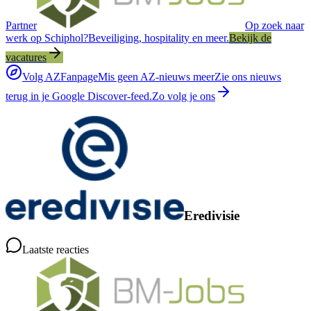
Partner
Op zoek naar
werk op Schiphol?
Beveiliging, hospitality en meer.
Bekijk de
vacatures
Volg AZFanpage
Mis geen AZ-nieuws meer
Zie ons nieuws
terug in je Google Discover-feed.
Zo volg je ons
Eredivisie
Laatste reacties