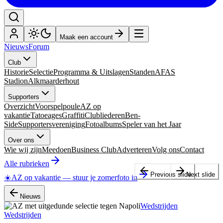
Maak een account
Nieuws
Forum
Club
Historie
Selectie
Programma & Uitslagen
Standen
AFAS
Stadion
Alkmaarderhout
Supporters
Overzicht
Voorspelpoule
AZ op
vakantie
Tatoeages
Graffiti
Clubliederen
Ben-
Side
Supportersvereniging
Fotoalbums
Speler van het Jaar
Over ons
Wie wij zijn
Meedoen
Business Club
Adverteren
Volg ons
Contact
Alle rubrieken
Previous slide
Next slide
☀️
AZ op vakantie
—
stuur je zomerfoto in
Nieuws
Wedstrijden
Wedstrijden