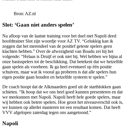
Bron: AZ.nl
Slot: ‘Gaan niet anders spelen’
Na afloop van de laatste training voor het duel met Napoli deed
hoofdtrainer Slot zijn woordje voor AZ TV. “Gelukkig kan ik
zeggen dat het merendeel van de positief geteste spelers geen
klachten hebben.” Over de afwezigheid van Boadu zei hij het
volgende: “Helaas is Druijf er ook niet bij. Wel hebben we bijna al
onze basisspelers tot de beschikking. Dat betekent dat we hetzelfde
gaan spelen als voorheen. Ik ga heel eventueel op één positie
schuiven, maar wat ik vooral ga proberen is dat alle spelers hun
eigen positie gaan houden en hetzelfde systeem te spelen.”
De coach hoopt dat de Alkmaarders goed uit de startblokken gaan
schieten. “Ik hoop dat we ons heel goed kunnen presenteren en dat
we meekunnen met Napoli. Napoli heeft hele goede spelers, maar
wij hebben ook betere spelers. Hoe groot het niveauverschil ook is,
we kunnen op allerlei manieren tot een resultaat komen. Dat heeft
VVV afgelopen zaterdag tegen ons aangetoond.”
Napoli