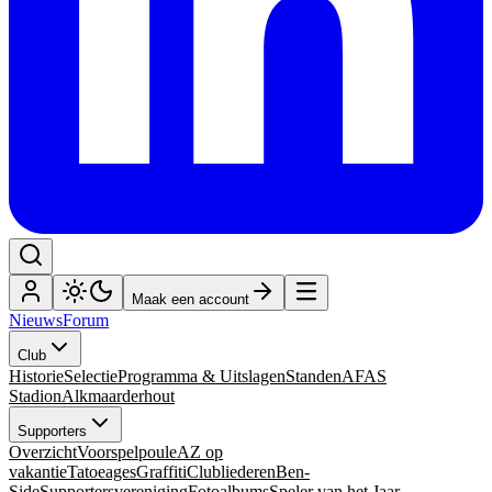
Maak een account
Nieuws
Forum
Club
Historie
Selectie
Programma & Uitslagen
Standen
AFAS
Stadion
Alkmaarderhout
Supporters
Overzicht
Voorspelpoule
AZ op
vakantie
Tatoeages
Graffiti
Clubliederen
Ben-
Side
Supportersvereniging
Fotoalbums
Speler van het Jaar