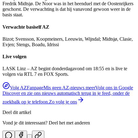
Fredrik Midtsjø. De Noor was in het heenduel met de Oostenrijkers
geschorst. De verwachting is dat hij vanavond gewoon weer in de
basis staat.
Verwachte basiself AZ
Bizot; Svensson, Koopmeiners, Leeuwin, Wijndal; Midtsjø, Clasie,
Evjen; Stengs, Boadu, Idrissi
Live volgen
LASK Linz – AZ begint donderdagavond om 18:55 en is live te
volgen via RTL 7 en FOX Sports.
Volg AZFanpage
Mis geen AZ-nieuws meer
Volg ons in Google
Discover en zie ons nieuws automatisch terug in je feed, onder de
zoekbalk op je telefoon.
Zo volg je ons
Deel dit artikel
Vond je dit interessant? Deel het met anderen