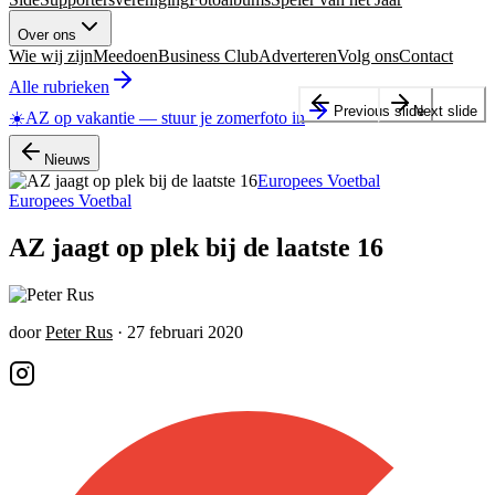
Over ons
Wie wij zijn
Meedoen
Business Club
Adverteren
Volg ons
Contact
Alle rubrieken
Previous slide
Next slide
☀️
AZ op vakantie
—
stuur je zomerfoto in
Nieuws
Europees Voetbal
Europees Voetbal
AZ jaagt op plek bij de laatste 16
door
Peter Rus
·
27 februari 2020