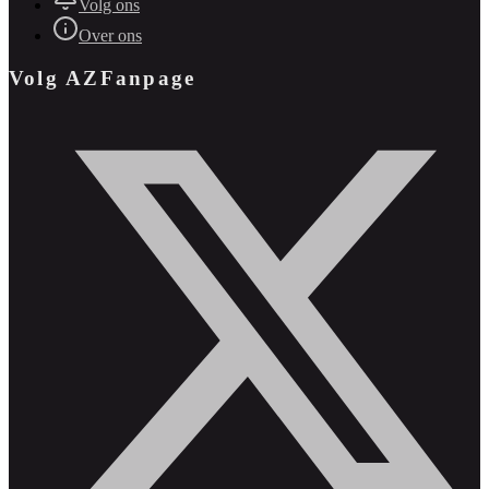
Volg ons
Over ons
Volg AZFanpage