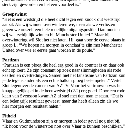
sterk zijn geworden en het een voordeel is.”
Groepswinst
“Het is een wedstrijd die heel dicht tegen een knock-out wedstrijd
aanzit. Als wij winnen overwinteren we, maar als we verliezen
geven we onszelf een hele moeilijke uitgangspositie. Dan moeten
wij waarschijnlijk winnen bij Manchester United.” Maar bij
overwintering wil Slot het niet laten. Hij gaat voor de eerste plaats in
groep L. “We hopen na morgen in conclaaf te zijn met Manchester
United over wie er eerste gaat worden in de poule.”
Partizan
“Partizan is een ploeg die heel erg goed in de counter is en daar ook
echt op loert. Ze zijn constant op zoek naar slimmigheden als rode
kaarten en overtredingen. Samen met het fanatisme van Partizan kun
je de tegenstander als een echte balkan-ploeg bestempelen.” Vertelt
Slot tegenover de camera van AZTV. Voor het vertrouwen was het
knappe gelijkspel in de heenwedstrijd (2-2) erg goed. Door een rode
kaart van Svensson kwam AZ al snel met tien man te staan. “Dat is
een belangrijk resultaat geweest, maar dat heeft alleen zin als we
hier morgen een resultaat halen.”
Fitheid
Vlaar en Gudmundsson zijn er morgen in ieder geval nog niet bij.
“Ik hoop voor de winterstop nog over Vlaar te kunnen beschikken.”