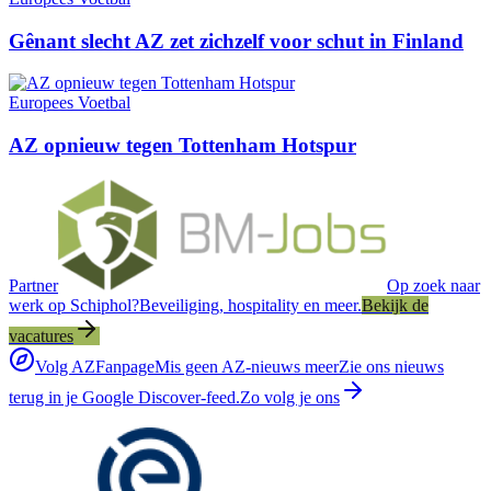
Gênant slecht AZ zet zichzelf voor schut in Finland
Europees Voetbal
AZ opnieuw tegen Tottenham Hotspur
Partner
Op zoek naar
werk op Schiphol?
Beveiliging, hospitality en meer.
Bekijk de
vacatures
Volg AZFanpage
Mis geen AZ-nieuws meer
Zie ons nieuws
terug in je Google Discover-feed.
Zo volg je ons