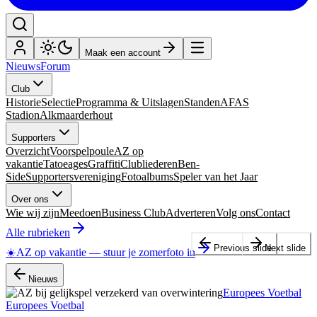
Maak een account
Nieuws
Forum
Club
Historie
Selectie
Programma & Uitslagen
Standen
AFAS
Stadion
Alkmaarderhout
Supporters
Overzicht
Voorspelpoule
AZ op
vakantie
Tatoeages
Graffiti
Clubliederen
Ben-
Side
Supportersvereniging
Fotoalbums
Speler van het Jaar
Over ons
Wie wij zijn
Meedoen
Business Club
Adverteren
Volg ons
Contact
Alle rubrieken
Previous slide
Next slide
☀️
AZ op vakantie
—
stuur je zomerfoto in
Nieuws
Europees Voetbal
Europees Voetbal