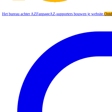
Het bureau achter AZFanpage
AZ-supporters bouwen je website.
Ont