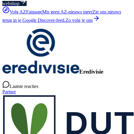
webshop
Volg AZFanpage
Mis geen AZ-nieuws meer
Zie ons nieuws
terug in je Google Discover-feed.
Zo volg je ons
Eredivisie
Laatste reacties
Partner