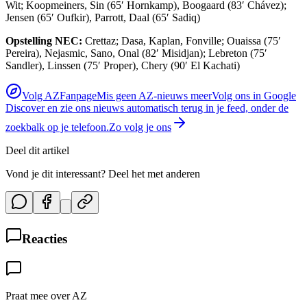
Wit; Koopmeiners, Sin (65′ Hornkamp), Boogaard (83′ Chávez);
Jensen (65′ Oufkir), Parrott, Daal (65′ Sadiq)
Opstelling NEC:
Crettaz; Dasa, Kaplan, Fonville; Ouaissa (75′
Pereira), Nejasmic, Sano, Onal (82′ Misidjan); Lebreton (75′
Sandler), Linssen (75′ Proper), Chery (90′ El Kachati)
Volg AZFanpage
Mis geen AZ-nieuws meer
Volg ons in Google
Discover en zie ons nieuws automatisch terug in je feed, onder de
zoekbalk op je telefoon.
Zo volg je ons
Deel dit artikel
Vond je dit interessant? Deel het met anderen
Reacties
Praat mee over AZ