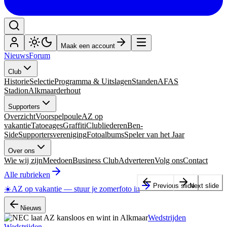
Maak een account
Nieuws
Forum
Club
Historie
Selectie
Programma & Uitslagen
Standen
AFAS
Stadion
Alkmaarderhout
Supporters
Overzicht
Voorspelpoule
AZ op
vakantie
Tatoeages
Graffiti
Clubliederen
Ben-
Side
Supportersvereniging
Fotoalbums
Speler van het Jaar
Over ons
Wie wij zijn
Meedoen
Business Club
Adverteren
Volg ons
Contact
Alle rubrieken
Previous slide
Next slide
☀️
AZ op vakantie
—
stuur je zomerfoto in
Nieuws
Wedstrijden
Wedstrijden