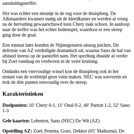
aansluitingstreffer.
Het was echter een steuntje in de rug voor de thuisploeg. De
Alkmaarders kwamen matig uit de kleedkamer en werden al vroeg
na de hervatting gewaarschuwd toen Chery raak schoot. In aanloop
naar de treffer was het echter buitenspel, waardoor er een streep
ging door de goal.
Een minuut later konden de Nijmegenaren alsnog juichen. De
defensie van AZ verdedigde dramatisch uit, waarna Sano de bal van
afstand ineens op de pantoffel nam. Het speeltuig draaide al verder
bij Zoet vandaag en verdween in de verre kruising.
Ondanks een viervoudige wissel kon de thuisploeg ook in het
restant van de wedstrijd geen vuist maken. NEC was soeverein en
trok de drie punten eenvoudig over de streep.
Karakteristieken
Doelpunten:
10′ Chery 0-1, 11′ Onal 0-2, 40′ Parrott 1-2, 52′ Sano
1-3
Gele kaarten:
Lebreton, Sano (NEC) De Wit (AZ)
Opstelling AZ:
Zoet; Penetra, Goes, Dekker (65′ Maikuma), De