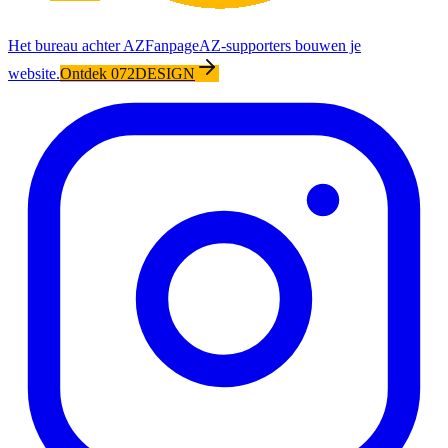
Het bureau achter AZFanpage
AZ-supporters bouwen je
website.
Ontdek 072DESIGN