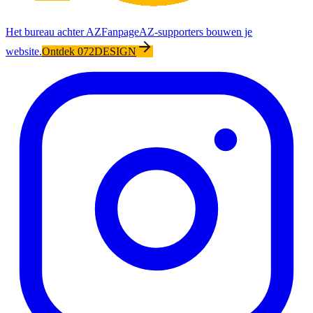
Het bureau achter AZFanpage
AZ-supporters bouwen je
website.
Ontdek 072DESIGN