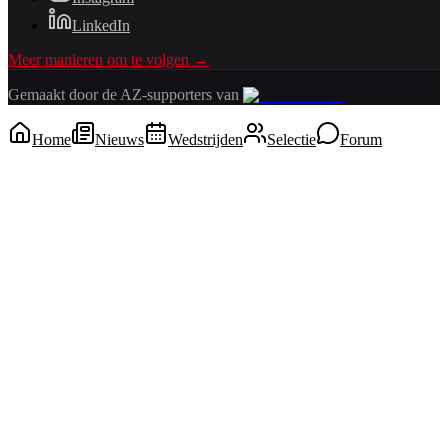
LinkedIn
Meer manieren om te volgen →
Gemaakt door de AZ-supporters van
Home
Nieuws
Wedstrijden
Selectie
Forum