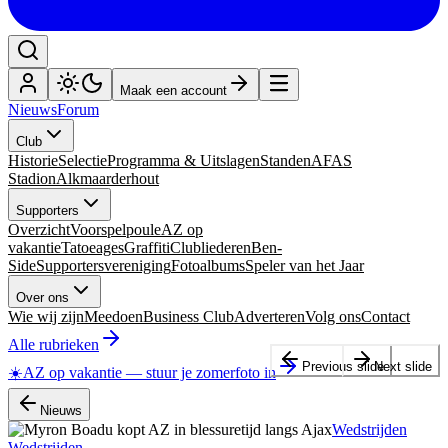
Maak een account
Nieuws
Forum
Club
Historie
Selectie
Programma & Uitslagen
Standen
AFAS
Stadion
Alkmaarderhout
Supporters
Overzicht
Voorspelpoule
AZ op
vakantie
Tatoeages
Graffiti
Clubliederen
Ben-
Side
Supportersvereniging
Fotoalbums
Speler van het Jaar
Over ons
Wie wij zijn
Meedoen
Business Club
Adverteren
Volg ons
Contact
Alle rubrieken
Previous slide
Next slide
☀️
AZ op vakantie
—
stuur je zomerfoto in
Nieuws
Wedstrijden
Wedstrijden