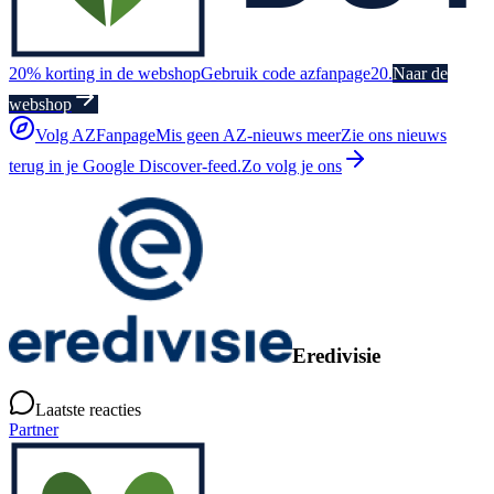
20% korting in de webshop
Gebruik code azfanpage20.
Naar de
webshop
Volg AZFanpage
Mis geen AZ-nieuws meer
Zie ons nieuws
terug in je Google Discover-feed.
Zo volg je ons
Eredivisie
Laatste reacties
Partner