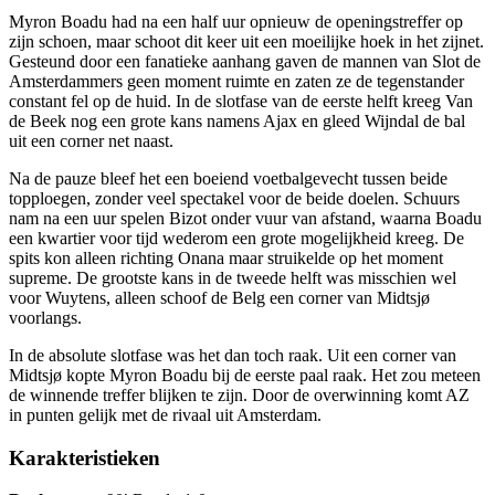
Myron Boadu had na een half uur opnieuw de openingstreffer op
zijn schoen, maar schoot dit keer uit een moeilijke hoek in het zijnet.
Gesteund door een fanatieke aanhang gaven de mannen van Slot de
Amsterdammers geen moment ruimte en zaten ze de tegenstander
constant fel op de huid. In de slotfase van de eerste helft kreeg Van
de Beek nog een grote kans namens Ajax en gleed Wijndal de bal
uit een corner net naast.
Na de pauze bleef het een boeiend voetbalgevecht tussen beide
topploegen, zonder veel spectakel voor de beide doelen. Schuurs
nam na een uur spelen Bizot onder vuur van afstand, waarna Boadu
een kwartier voor tijd wederom een grote mogelijkheid kreeg. De
spits kon alleen richting Onana maar struikelde op het moment
supreme. De grootste kans in de tweede helft was misschien wel
voor Wuytens, alleen schoof de Belg een corner van Midtsjø
voorlangs.
In de absolute slotfase was het dan toch raak. Uit een corner van
Midtsjø kopte Myron Boadu bij de eerste paal raak. Het zou meteen
de winnende treffer blijken te zijn. Door de overwinning komt AZ
in punten gelijk met de rivaal uit Amsterdam.
Karakteristieken