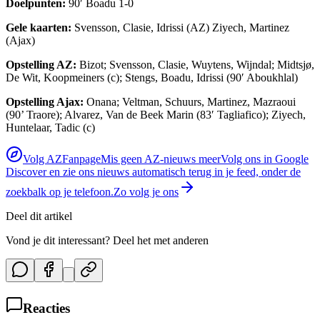
Doelpunten:
90′ Boadu 1-0
Gele kaarten:
Svensson, Clasie, Idrissi (AZ) Ziyech, Martinez
(Ajax)
Opstelling AZ:
Bizot; Svensson, Clasie, Wuytens, Wijndal; Midtsjø,
De Wit, Koopmeiners (c); Stengs, Boadu, Idrissi (90′ Aboukhlal)
Opstelling Ajax:
Onana; Veltman, Schuurs, Martinez, Mazraoui
(90’ Traore); Alvarez, Van de Beek Marin (83′ Tagliafico); Ziyech,
Huntelaar, Tadic (c)
Volg AZFanpage
Mis geen AZ-nieuws meer
Volg ons in Google
Discover en zie ons nieuws automatisch terug in je feed, onder de
zoekbalk op je telefoon.
Zo volg je ons
Deel dit artikel
Vond je dit interessant? Deel het met anderen
Reacties