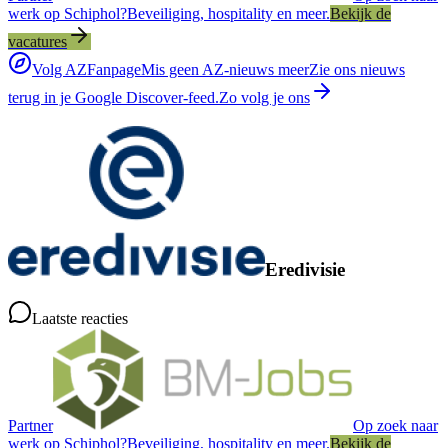
werk op Schiphol?
Beveiliging, hospitality en meer.
Bekijk de
vacatures
Volg AZFanpage
Mis geen AZ-nieuws meer
Zie ons nieuws
terug in je Google Discover-feed.
Zo volg je ons
Eredivisie
Laatste reacties
Partner
Op zoek naar
werk op Schiphol?
Beveiliging, hospitality en meer.
Bekijk de