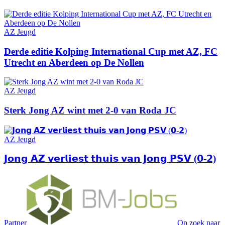
AZ Jeugd
Derde editie Kolping International Cup met AZ, FC
Utrecht en Aberdeen op De Nollen
AZ Jeugd
Sterk Jong AZ wint met 2-0 van Roda JC
AZ Jeugd
𝗝𝗼𝗻𝗴 𝗔𝗭 𝘃𝗲𝗿𝗹𝗶𝗲𝘀𝘁 𝘁𝗵𝘂𝗶𝘀 𝘃𝗮𝗻 𝗝𝗼𝗻𝗴 𝗣𝗦𝗩 (𝟬-𝟮)
Partner
Op zoek naar