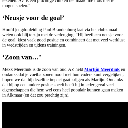
tekenen. AZ is een prachtige club en het maakt me trots hier te
mogen spelen.”
‘Neusje voor de goal’
Hoofd jeugdopleiding Paul Brandenburg laat via het clubkanaal
weten ook blij te zijn met de verlenging: “Hij heeft een neusje voor
de goal, kiest vaak goed positie en combineert dat met veel werklust
in wedstrijden en tijdens trainingen.
‘Zoon van…’
Mexx Meerdink is de zoon van oud-AZ held
Martijn Meerdink
en
ondanks dat je voetbalzonen nooit met hun vaders kunt vergelijken,
hopen we dat hij dezelfde impact gaat krijgen als Martijn. Ondanks
dat hij op een andere positie speelt heeft hij in ieder geval veel
eigenschappen die hem wel eens heel populair kunnen gaan maken
in Alkmaar (en dat zou prachtig zijn).