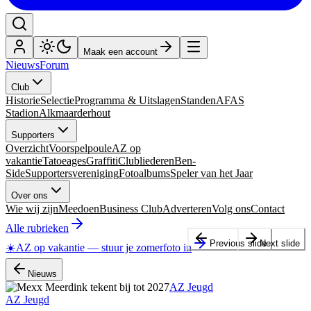
Maak een account
Nieuws
Forum
Club
Historie
Selectie
Programma & Uitslagen
Standen
AFAS
Stadion
Alkmaarderhout
Supporters
Overzicht
Voorspelpoule
AZ op
vakantie
Tatoeages
Graffiti
Clubliederen
Ben-
Side
Supportersvereniging
Fotoalbums
Speler van het Jaar
Over ons
Wie wij zijn
Meedoen
Business Club
Adverteren
Volg ons
Contact
Alle rubrieken
Previous slide
Next slide
☀️
AZ op vakantie
—
stuur je zomerfoto in
Nieuws
AZ Jeugd
AZ Jeugd