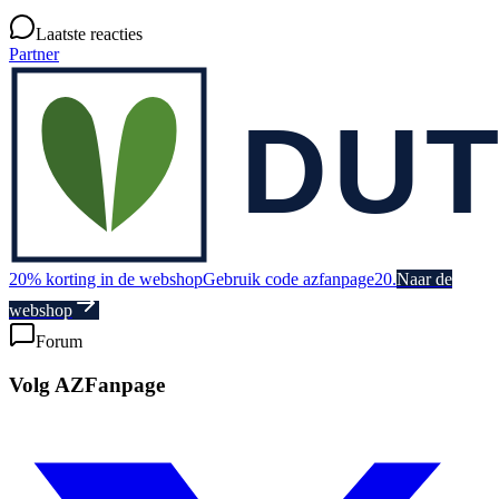
Laatste reacties
Partner
20% korting in de webshop
Gebruik code azfanpage20.
Naar de
webshop
Forum
Volg AZFanpage