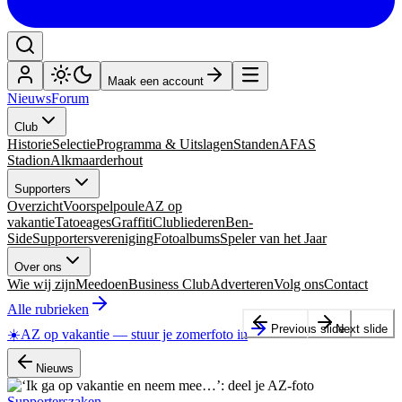
Maak een account
Nieuws
Forum
Club
Historie
Selectie
Programma & Uitslagen
Standen
AFAS
Stadion
Alkmaarderhout
Supporters
Overzicht
Voorspelpoule
AZ op
vakantie
Tatoeages
Graffiti
Clubliederen
Ben-
Side
Supportersvereniging
Fotoalbums
Speler van het Jaar
Over ons
Wie wij zijn
Meedoen
Business Club
Adverteren
Volg ons
Contact
Alle rubrieken
Previous slide
Next slide
☀️
AZ op vakantie
—
stuur je zomerfoto in
Nieuws
Supporterszaken