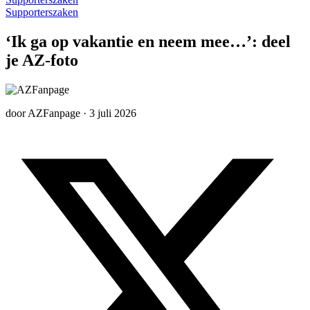
Supporterszaken
‘Ik ga op vakantie en neem mee…’: deel
je AZ-foto
door
AZFanpage
·
3 juli 2026