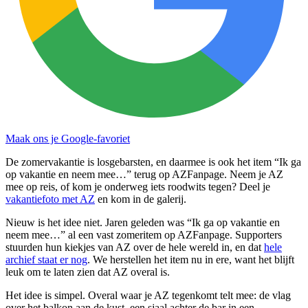
Maak ons je Google-favoriet
De zomervakantie is losgebarsten, en daarmee is ook het item “Ik ga
op vakantie en neem mee…” terug op AZFanpage. Neem je AZ
mee op reis, of kom je onderweg iets roodwits tegen? Deel je
vakantiefoto met AZ
en kom in de galerij.
Nieuw is het idee niet. Jaren geleden was “Ik ga op vakantie en
neem mee…” al een vast zomeritem op AZFanpage. Supporters
stuurden hun kiekjes van AZ over de hele wereld in, en dat
hele
archief staat er nog
. We herstellen het item nu in ere, want het blijft
leuk om te laten zien dat AZ overal is.
Het idee is simpel. Overal waar je AZ tegenkomt telt mee: de vlag
over het balkon aan de kust, een sjaal achter de bar in een