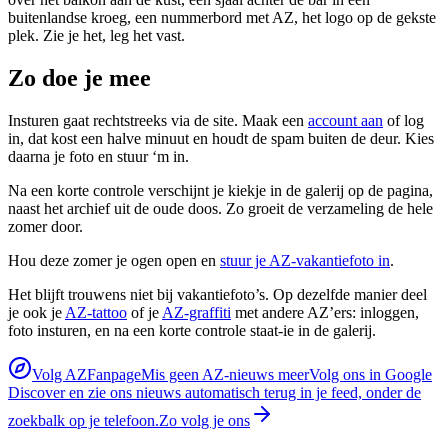
buitenlandse kroeg, een nummerbord met AZ, het logo op de gekste
plek. Zie je het, leg het vast.
Zo doe je mee
Insturen gaat rechtstreeks via de site. Maak een
account aan
of log
in, dat kost een halve minuut en houdt de spam buiten de deur. Kies
daarna je foto en stuur ‘m in.
Na een korte controle verschijnt je kiekje in de galerij op de pagina,
naast het archief uit de oude doos. Zo groeit de verzameling de hele
zomer door.
Hou deze zomer je ogen open en
stuur je AZ-vakantiefoto in
.
Het blijft trouwens niet bij vakantiefoto’s. Op dezelfde manier deel
je ook je
AZ-tattoo
of je
AZ-graffiti
met andere AZ’ers: inloggen,
foto insturen, en na een korte controle staat-ie in de galerij.
Volg AZFanpage
Mis geen AZ-nieuws meer
Volg ons in Google
Discover en zie ons nieuws automatisch terug in je feed, onder de
zoekbalk op je telefoon.
Zo volg je ons