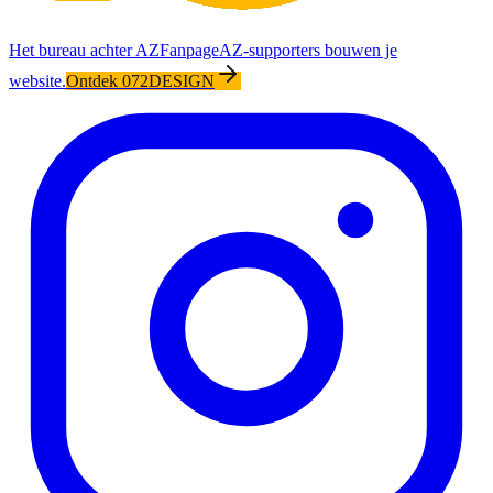
Het bureau achter AZFanpage
AZ-supporters bouwen je
website.
Ontdek 072DESIGN