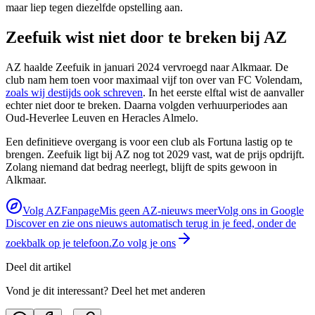
maar liep tegen diezelfde opstelling aan.
Zeefuik wist niet door te breken bij AZ
AZ haalde Zeefuik in januari 2024 vervroegd naar Alkmaar. De
club nam hem toen voor maximaal vijf ton over van FC Volendam,
zoals wij destijds ook schreven
. In het eerste elftal wist de aanvaller
echter niet door te breken. Daarna volgden verhuurperiodes aan
Oud-Heverlee Leuven en Heracles Almelo.
Een definitieve overgang is voor een club als Fortuna lastig op te
brengen. Zeefuik ligt bij AZ nog tot 2029 vast, wat de prijs opdrijft.
Zolang niemand dat bedrag neerlegt, blijft de spits gewoon in
Alkmaar.
Volg AZFanpage
Mis geen AZ-nieuws meer
Volg ons in Google
Discover en zie ons nieuws automatisch terug in je feed, onder de
zoekbalk op je telefoon.
Zo volg je ons
Deel dit artikel
Vond je dit interessant? Deel het met anderen