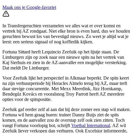
Maak ons je Google-favoriet
In Transfergeruchten verzamelen we alles wat er over komst en
vertrek bij AZ rondgaat. Niet elke bron is even hard, dus we houden
geruchten bewust los van bevestigd nieuws. Zo weet je altijd wat je
leest: een serieus signaal of nog koffiedik kijken.
Fortuna Sittard heeft Lequincio Zeefuik op het lijstje staan. De
Limburgers zijn op zoek naar een nieuwe spits na het vertrek van
Kaj Sierhuis en zien in de AZ-aanvaller een mogelijke versterking.
Dat meldt De Limburger.
Voor Zeefuik lijkt het perspectief in Alkmaar beperkt. De spits keert
na zijn verhuurperiode bij Heracles Almelo terug bij AZ, maar treft
daar stevige concurrentie. Met Mexx Meerdink, Jizz Hornkamp,
Bendegúz Kovács en vooralsnog Troy Parrott heeft AZ meerdere
opties voor de spitspositie.
Zeefuik gaf eerder zelf al aan dat hij deze zomer een stap wil maken.
Fortuna wil hem graag huren: trainer Danny Buijs ziet de spits
komen, en de aanvaller zou de overstap zelf ook zien zitten. Toch
vangt Fortuna voorlopig bot, schrijft
Voetbal International
. AZ wil
Zeefuik liever verkopen dan verhuren. Ook Excelsior informeerde,