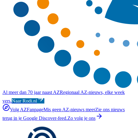
Al meer dan 70 jaar naast AZ
Regionaal AZ-nieuws, elke week
vers.
Naar Rodi.nl
Volg AZFanpage
Mis geen AZ-nieuws meer
Zie ons nieuws
terug in je Google Discover-feed.
Zo volg je ons