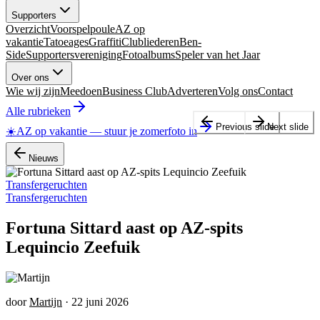
Supporters
Overzicht
Voorspelpoule
AZ op
vakantie
Tatoeages
Graffiti
Clubliederen
Ben-
Side
Supportersvereniging
Fotoalbums
Speler van het Jaar
Over ons
Wie wij zijn
Meedoen
Business Club
Adverteren
Volg ons
Contact
Alle rubrieken
Previous slide
Next slide
☀️
AZ op vakantie
—
stuur je zomerfoto in
Nieuws
Transfergeruchten
Transfergeruchten
Fortuna Sittard aast op AZ-spits
Lequincio Zeefuik
door
Martijn
·
22 juni 2026