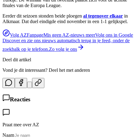
finales van de Europa League.
Eerder dit seizoen stonden beide ploegen
al tegenover elkaar
in
Alkmaar. Dat duel eindigde eind november in een 1-1 gelijkspel.
Volg AZFanpage
Mis geen AZ-nieuws meer
Volg ons in Google
Discover en zie ons nieuws automatisch terug in je feed, onder de
zoekbalk op je telefoon.
Zo volg je ons
Deel dit artikel
Vond je dit interessant? Deel het met anderen
Reacties
Praat mee over AZ
Naam