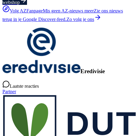
webshop
Volg AZFanpage
Mis geen AZ-nieuws meer
Zie ons nieuws
terug in je Google Discover-feed.
Zo volg je ons
Eredivisie
Laatste reacties
Partner