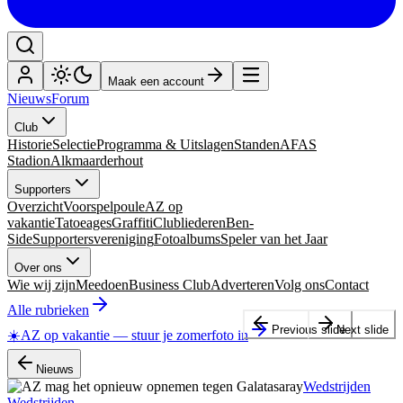
Maak een account
Nieuws
Forum
Club
Historie
Selectie
Programma & Uitslagen
Standen
AFAS
Stadion
Alkmaarderhout
Supporters
Overzicht
Voorspelpoule
AZ op
vakantie
Tatoeages
Graffiti
Clubliederen
Ben-
Side
Supportersvereniging
Fotoalbums
Speler van het Jaar
Over ons
Wie wij zijn
Meedoen
Business Club
Adverteren
Volg ons
Contact
Alle rubrieken
Previous slide
Next slide
☀️
AZ op vakantie
—
stuur je zomerfoto in
Nieuws
Wedstrijden
Wedstrijden