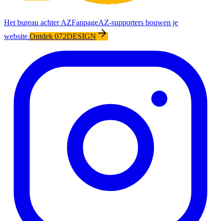
Het bureau achter AZFanpage
AZ-supporters bouwen je
website.
Ontdek 072DESIGN