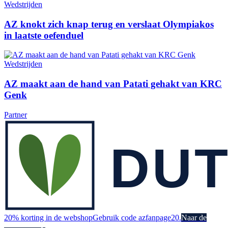
Wedstrijden
AZ knokt zich knap terug en verslaat Olympiakos
in laatste oefenduel
Wedstrijden
AZ maakt aan de hand van Patati gehakt van KRC
Genk
Partner
20% korting in de webshop
Gebruik code azfanpage20.
Naar de