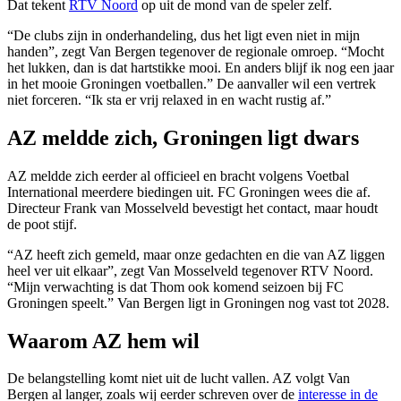
Dat tekent
RTV Noord
op uit de mond van de speler zelf.
“De clubs zijn in onderhandeling, dus het ligt even niet in mijn
handen”, zegt Van Bergen tegenover de regionale omroep. “Mocht
het lukken, dan is dat hartstikke mooi. En anders blijf ik nog een jaar
in het mooie Groningen voetballen.” De aanvaller wil een vertrek
niet forceren. “Ik sta er vrij relaxed in en wacht rustig af.”
AZ meldde zich, Groningen ligt dwars
AZ meldde zich eerder al officieel en bracht volgens Voetbal
International meerdere biedingen uit. FC Groningen wees die af.
Directeur Frank van Mosselveld bevestigt het contact, maar houdt
de poot stijf.
“AZ heeft zich gemeld, maar onze gedachten en die van AZ liggen
heel ver uit elkaar”, zegt Van Mosselveld tegenover RTV Noord.
“Mijn verwachting is dat Thom ook komend seizoen bij FC
Groningen speelt.” Van Bergen ligt in Groningen nog vast tot 2028.
Waarom AZ hem wil
De belangstelling komt niet uit de lucht vallen. AZ volgt Van
Bergen al langer, zoals wij eerder schreven over de
interesse in de