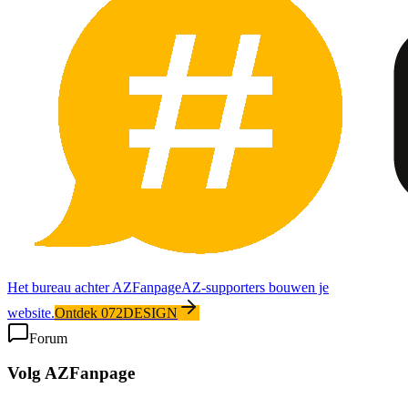
Het bureau achter AZFanpage
AZ-supporters bouwen je
website.
Ontdek 072DESIGN
Forum
Volg AZFanpage