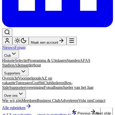
Maak een account
Nieuws
Forum
Club
Historie
Selectie
Programma & Uitslagen
Standen
AFAS
Stadion
Alkmaarderhout
Supporters
Overzicht
Voorspelpoule
AZ op
vakantie
Tatoeages
Graffiti
Clubliederen
Ben-
Side
Supportersvereniging
Fotoalbums
Speler van het Jaar
Over ons
Wie wij zijn
Meedoen
Business Club
Adverteren
Volg ons
Contact
Alle rubrieken
Previous slide
Next slide
☀️
AZ op vakantie
—
stuur je zomerfoto in