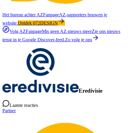
Het bureau achter AZFanpage
AZ-supporters bouwen je
website.
Ontdek 072DESIGN
Volg AZFanpage
Mis geen AZ-nieuws meer
Zie ons nieuws
terug in je Google Discover-feed.
Zo volg je ons
Eredivisie
Laatste reacties
Partner