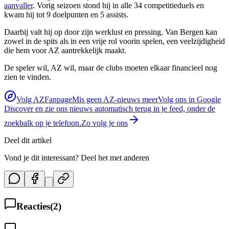
aanvaller
. Vorig seizoen stond hij in alle 34 competitieduels en
kwam hij tot 9 doelpunten en 5 assists.
Daarbij valt hij op door zijn werklust en pressing. Van Bergen kan
zowel in de spits als in een vrije rol voorin spelen, een veelzijdigheid
die hem voor AZ aantrekkelijk maakt.
De speler wil, AZ wil, maar de clubs moeten elkaar financieel nog
zien te vinden.
Volg AZFanpage
Mis geen AZ-nieuws meer
Volg ons in Google
Discover en zie ons nieuws automatisch terug in je feed, onder de
zoekbalk op je telefoon.
Zo volg je ons
Deel dit artikel
Vond je dit interessant? Deel het met anderen
Reacties
(
2
)