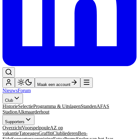
Maak een account
Nieuws
Forum
Club
Historie
Selectie
Programma & Uitslagen
Standen
AFAS
Stadion
Alkmaarderhout
Supporters
Overzicht
Voorspelpoule
AZ op
vakantie
Tatoeages
Graffiti
Clubliederen
Ben-
Side
Supportersvereniging
Fotoalbums
Speler van het Jaar