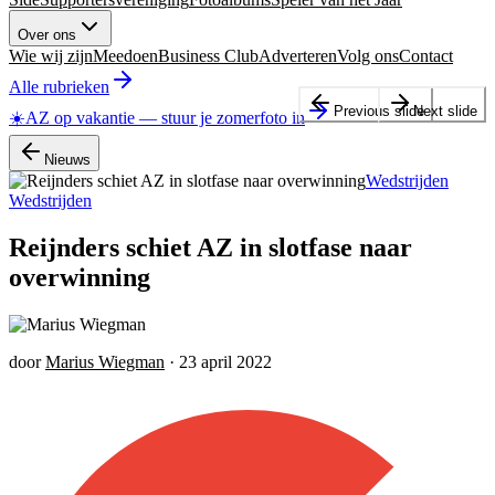
Over ons
Wie wij zijn
Meedoen
Business Club
Adverteren
Volg ons
Contact
Alle rubrieken
Previous slide
Next slide
☀️
AZ op vakantie
—
stuur je zomerfoto in
Nieuws
Wedstrijden
Wedstrijden
Reijnders schiet AZ in slotfase naar
overwinning
door
Marius Wiegman
·
23 april 2022