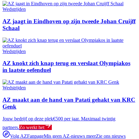
Wedstrijden
AZ jaagt in Eindhoven op zijn tweede Johan Cruijff
Schaal
Wedstrijden
AZ knokt zich knap terug en verslaat Olympiakos
in laatste oefenduel
Wedstrijden
AZ maakt aan de hand van Patati gehakt van KRC
Genk
Jouw bedrijf op deze plek
€500 per jaar. Maximaal twintig
partners.
Zo werkt het
Volg AZFanpage
Mis geen AZ-nieuws meer
Zie ons nieuws