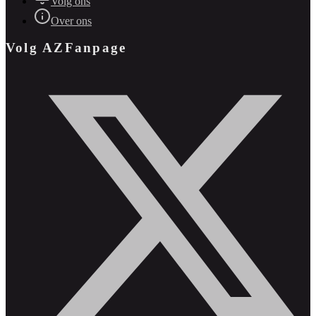
Volg ons
Over ons
Volg AZFanpage