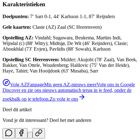
Karakteristieken
Doelpunten:
7′ Sarr 0-1, 44′ Karlsson 1-1, 87′ Reijnders
Gele kaarten:
Clasie (AZ) Zaal (SC Heerenveen)
Opstelling AZ:
Vindahl; Sugawara, Beukema, Martins Indi,
Wijndal (c) (88′ Witry); Midtsjø, De Wit (46′ Reijnders), Clasie;
Aboukhlal (73′ Evjen), Pavlidis (88′ Sowah), Karlsson
Opstelling SC Heerenveen:
Mulder; Akujobi (78′ Zaal), Van Beek,
Bakker, Van Ottele, Woudenberg; Halilovic (75′ Van der Heide),
Haye, Tahiri; Van Hooijdonk (63′ Musaba), Sarr
Volg AZFanpage
Mis geen AZ-nieuws meer
Volg ons in Google
Discover en zie ons nieuws automatisch terug in je feed, onder de
zoekbalk op je telefoon.
Zo volg je ons
Deel dit artikel
Vond je dit interessant? Deel het met anderen