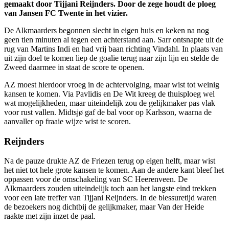
gemaakt door Tijjani Reijnders. Door de zege houdt de ploeg
van Jansen FC Twente in het vizier.
De Alkmaarders begonnen slecht in eigen huis en keken na nog
geen tien minuten al tegen een achterstand aan. Sarr ontsnapte uit de
rug van Martins Indi en had vrij baan richting Vindahl. In plaats van
uit zijn doel te komen liep de goalie terug naar zijn lijn en stelde de
Zweed daarmee in staat de score te openen.
AZ moest hierdoor vroeg in de achtervolging, maar wist tot weinig
kansen te komen. Via Pavlidis en De Wit kreeg de thuisploeg wel
wat mogelijkheden, maar uiteindelijk zou de gelijkmaker pas vlak
voor rust vallen. Midtsjø gaf de bal voor op Karlsson, waarna de
aanvaller op fraaie wijze wist te scoren.
Reijnders
Na de pauze drukte AZ de Friezen terug op eigen helft, maar wist
het niet tot hele grote kansen te komen. Aan de andere kant bleef het
oppassen voor de omschakeling van SC Heerenveen. De
Alkmaarders zouden uiteindelijk toch aan het langste eind trekken
voor een late treffer van Tijjani Reijnders. In de blessuretijd waren
de bezoekers nog dichtbij de gelijkmaker, maar Van der Heide
raakte met zijn inzet de paal.