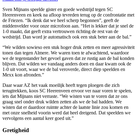
Sven Mijnans speelde gister en goede wedstrijd tegen SC
Heerenveen en keek na afloop tevreden terug op de confrontatie met
de Friezen. “Ik denk dat we heel scherp begonnen”, geeft de
middenvelder voor onze microfoon aan. “Het is lekker dat je snel de
1-0 maakt, dat geeft extra vertrouwen richting de rest van de
wedstrijd. Dan word je automatisch ook een stuk beter aan de bal.”
“We wilden sowieso een stuk hoger druk zetten en meer agressiviteit
tonen dan tegen Almere. We waren toen te afwachtend, waardoor
we de tegenstander het gevoel gaven dat ze rustig aan de bal konden
blijven. Dat wilden we vandaag anders doen en daar kwam ook de
1-0 uit voort, waar we de bal veroverde, direct diep speelden en
Mexx kon afronden.”
Daar waar AZ het vaak moeilijk heeft tegen ploegen die zich
terugtrekken, koos SC Heerenveen ervoor ver naar voren te spelen,
iets dat Mijnans niet verraste. “We wisten van te voren dat ze ons
graag snel onder druk wilden zetten als we de bal hadden. We
wisten dat er daardoor ruimte achter de laatste linie zou komen en
met onze snelheid voorin werd dat heel dreigend. Dat speelden we
vervolgens een aantal keer goed uit.”
Gretigheid