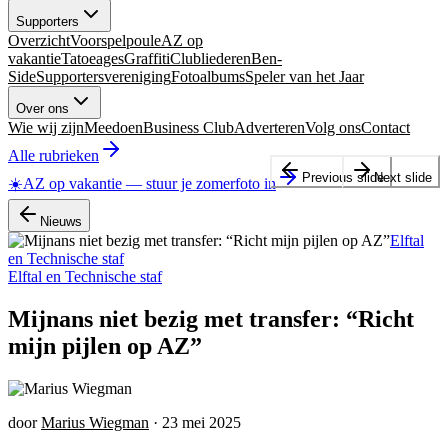
Supporters
Overzicht
Voorspelpoule
AZ op
vakantie
Tatoeages
Graffiti
Clubliederen
Ben-
Side
Supportersvereniging
Fotoalbums
Speler van het Jaar
Over ons
Wie wij zijn
Meedoen
Business Club
Adverteren
Volg ons
Contact
Alle rubrieken
Previous slide
Next slide
☀️
AZ op vakantie
—
stuur je zomerfoto in
Nieuws
Elftal
en Technische staf
Elftal en Technische staf
Mijnans niet bezig met transfer: “Richt
mijn pijlen op AZ”
door
Marius Wiegman
·
23 mei 2025