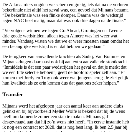
De Alkmaarders oogden we scherp en gretig, iets dat na de verloren
bekerfinale niet altijd het geval was, een gevoel dat Mijnans beaamt.
“De bekerfinale was een flinke domper. Daarna was de wedstrijd
tegen NAC heel matig, maar dat was ook drie dagen na de finale.”
“Vervolgens winnen we tegen Go Ahead, Groningen en Twente
drie goede wedstrijden, alleen tegen Almere was het weer wat
minder. Vandaag wisten we dat we er weer moesten staan omdat het
een belangrijke wedstrijd is en dat hebben we gedaan.”
De terugkeer van aanvallende krachten als Sadiq, Van Bommel en
Mijnans dragen daarnaast ook bij aan extra aanvallende stootkracht.
“Inmiddels is dat een paar wedstrijden het geval en dat je merkt dat
we een fitte selectie hebben”, geeft de hoofdrolspeler zelf aan. “Er
komen met Jordy en Troy ook weer wat jongens terug. Je ziet gelijk
hun kwaliteit als ze erin komen dus dat gaat ons zeker helpen.”
Transfer
Mijnans werd het afgelopen jaar een aantal keer aan andere clubs
gelinkt en bij bijvoorbeeld Møller Wolfe is bekend dat hij de wens
heeft om komende zomer een stap te maken. Mijnans gaf
desgevraagd aan dat hij zo’n wens niet heeft. “In eerste instantie heb
ik nog een contract tot 2028, dat is nog best lang. Ik ben 2,5 jaar bij