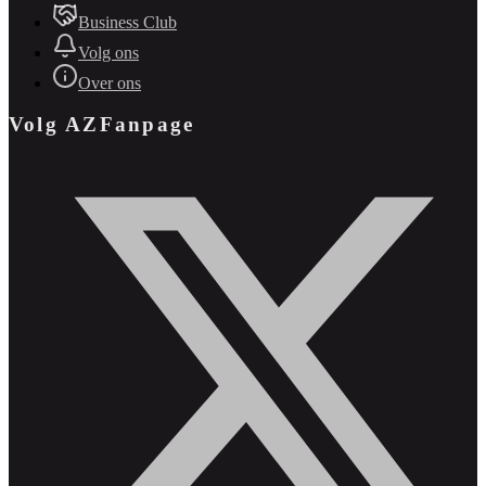
Business Club
Volg ons
Over ons
Volg AZFanpage