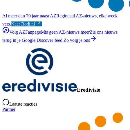
Al meer dan 70 jaar naast AZ
Regionaal AZ-nieuws, elke week
vers.
Naar Rodi.nl
Volg AZFanpage
Mis geen AZ-nieuws meer
Zie ons nieuws
terug in je Google Discover-feed.
Zo volg je ons
Eredivisie
Laatste reacties
Partner