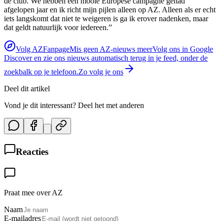
de club. We hebben een mooie Europese campagne gehad
afgelopen jaar en ik richt mijn pijlen alleen op AZ. Alleen als er echt
iets langskomt dat niet te weigeren is ga ik erover nadenken, maar
dat geldt natuurlijk voor iedereen.”
Volg AZFanpage
Mis geen AZ-nieuws meer
Volg ons in Google
Discover en zie ons nieuws automatisch terug in je feed, onder de
zoekbalk op je telefoon.
Zo volg je ons
Deel dit artikel
Vond je dit interessant? Deel het met anderen
Reacties
Praat mee over AZ
Naam
E-mailadres