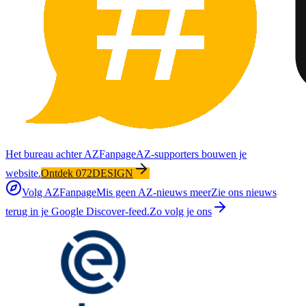
Het bureau achter AZFanpage
AZ-supporters bouwen je
website.
Ontdek 072DESIGN
Volg AZFanpage
Mis geen AZ-nieuws meer
Zie ons nieuws
terug in je Google Discover-feed.
Zo volg je ons