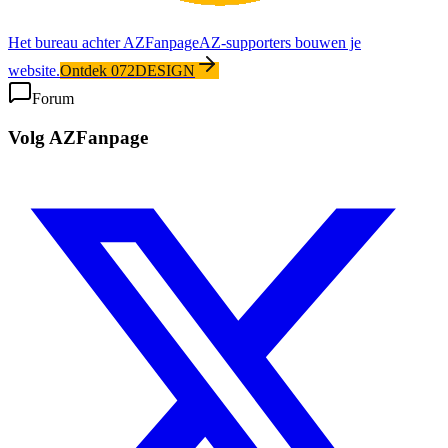
Het bureau achter AZFanpage
AZ-supporters bouwen je
website.
Ontdek 072DESIGN
Forum
Volg AZFanpage