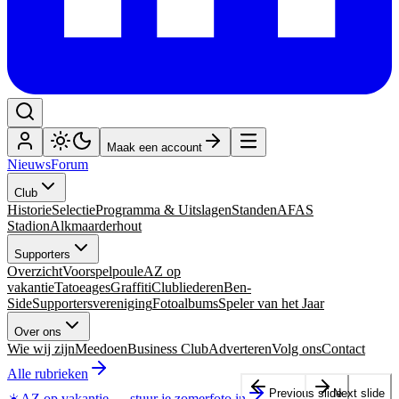
Maak een account
Nieuws
Forum
Club
Historie
Selectie
Programma & Uitslagen
Standen
AFAS
Stadion
Alkmaarderhout
Supporters
Overzicht
Voorspelpoule
AZ op
vakantie
Tatoeages
Graffiti
Clubliederen
Ben-
Side
Supportersvereniging
Fotoalbums
Speler van het Jaar
Over ons
Wie wij zijn
Meedoen
Business Club
Adverteren
Volg ons
Contact
Alle rubrieken
Previous slide
Next slide
☀️
AZ op vakantie
—
stuur je zomerfoto in