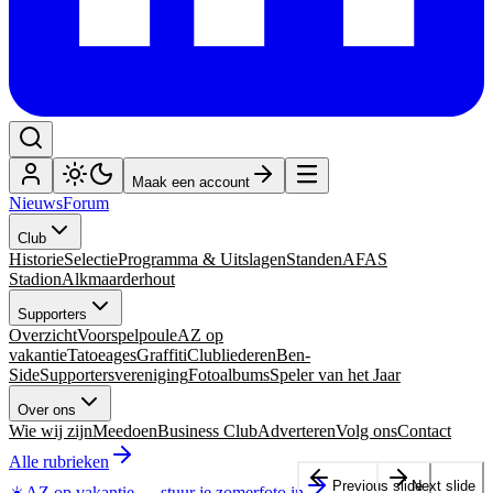
Maak een account
Nieuws
Forum
Club
Historie
Selectie
Programma & Uitslagen
Standen
AFAS
Stadion
Alkmaarderhout
Supporters
Overzicht
Voorspelpoule
AZ op
vakantie
Tatoeages
Graffiti
Clubliederen
Ben-
Side
Supportersvereniging
Fotoalbums
Speler van het Jaar
Over ons
Wie wij zijn
Meedoen
Business Club
Adverteren
Volg ons
Contact
Alle rubrieken
Previous slide
Next slide
☀️
AZ op vakantie
—
stuur je zomerfoto in