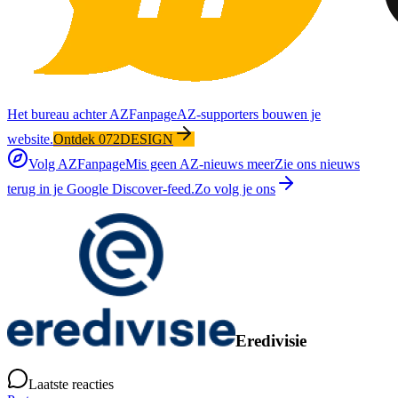
Het bureau achter AZFanpage
AZ-supporters bouwen je
website.
Ontdek 072DESIGN
Volg AZFanpage
Mis geen AZ-nieuws meer
Zie ons nieuws
terug in je Google Discover-feed.
Zo volg je ons
Eredivisie
Laatste reacties