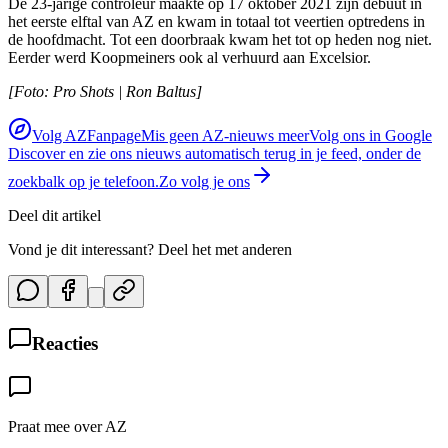
De 23-jarige controleur maakte op 17 oktober 2021 zijn debuut in
het eerste elftal van AZ en kwam in totaal tot veertien optredens in
de hoofdmacht. Tot een doorbraak kwam het tot op heden nog niet.
Eerder werd Koopmeiners ook al verhuurd aan Excelsior.
[Foto: Pro Shots | Ron Baltus]
Volg AZFanpage
Mis geen AZ-nieuws meer
Volg ons in Google
Discover en zie ons nieuws automatisch terug in je feed, onder de
zoekbalk op je telefoon.
Zo volg je ons
Deel dit artikel
Vond je dit interessant? Deel het met anderen
Reacties
Praat mee over AZ