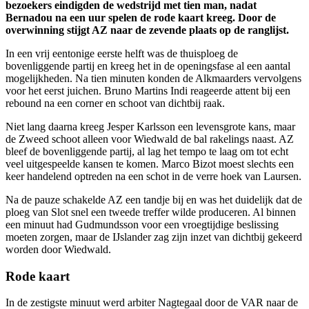
bezoekers eindigden de wedstrijd met tien man, nadat
Bernadou na een uur spelen de rode kaart kreeg. Door de
overwinning stijgt AZ naar de zevende plaats op de ranglijst.
In een vrij eentonige eerste helft was de thuisploeg de
bovenliggende partij en kreeg het in de openingsfase al een aantal
mogelijkheden. Na tien minuten konden de Alkmaarders vervolgens
voor het eerst juichen. Bruno Martins Indi reageerde attent bij een
rebound na een corner en schoot van dichtbij raak.
Niet lang daarna kreeg Jesper Karlsson een levensgrote kans, maar
de Zweed schoot alleen voor Wiedwald de bal rakelings naast. AZ
bleef de bovenliggende partij, al lag het tempo te laag om tot echt
veel uitgespeelde kansen te komen. Marco Bizot moest slechts een
keer handelend optreden na een schot in de verre hoek van Laursen.
Na de pauze schakelde AZ een tandje bij en was het duidelijk dat de
ploeg van Slot snel een tweede treffer wilde produceren. Al binnen
een minuut had Gudmundsson voor een vroegtijdige beslissing
moeten zorgen, maar de IJslander zag zijn inzet van dichtbij gekeerd
worden door Wiedwald.
Rode kaart
In de zestigste minuut werd arbiter Nagtegaal door de VAR naar de