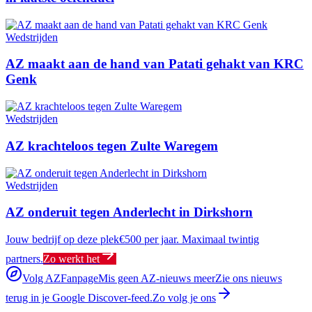
Wedstrijden
AZ maakt aan de hand van Patati gehakt van KRC
Genk
Wedstrijden
AZ krachteloos tegen Zulte Waregem
Wedstrijden
AZ onderuit tegen Anderlecht in Dirkshorn
Jouw bedrijf op deze plek
€500 per jaar. Maximaal twintig
partners.
Zo werkt het
Volg AZFanpage
Mis geen AZ-nieuws meer
Zie ons nieuws
terug in je Google Discover-feed.
Zo volg je ons