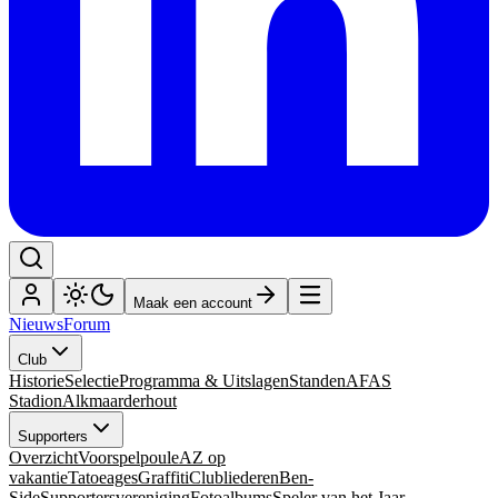
Maak een account
Nieuws
Forum
Club
Historie
Selectie
Programma & Uitslagen
Standen
AFAS
Stadion
Alkmaarderhout
Supporters
Overzicht
Voorspelpoule
AZ op
vakantie
Tatoeages
Graffiti
Clubliederen
Ben-
Side
Supportersvereniging
Fotoalbums
Speler van het Jaar