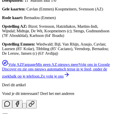
Doelpunten:
11′ Martins Indi 1-0
Gele kaarten:
Cavlan (Emmen) Koopmeiners, Svensson (AZ)
Rode kaart:
Bernadou (Emmen)
Opstelling AZ:
Bizot; Svensson, Hatzidiakos, Martins-Indi,
Wijndal; Midtsjø, De Wit, Koopmeiners (c); Stengs, Gudmundsson
(78′ Aboukhlal), Karlsson (64′ Boadu)
Opstelling Emmen:
Wiedwald; Bijl, Van Rhijn, Araujo, Cavlan;
Laursen (85′ Kolar), Tibbling (85′ Caciano), Veendorp, Bernadou;
De Leeuw, Jansen (c) (63′ Avdijaj)
Volg AZFanpage
Mis geen AZ-nieuws meer
Volg ons in Google
Discover en zie ons nieuws automatisch terug in je feed, onder de
zoekbalk op je telefoon.
Zo volg je ons
Deel dit artikel
Vond je dit interessant? Deel het met anderen