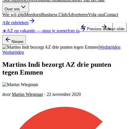
Over ons
Wie wij zijn
Meedoen
Business Club
Adverteren
Volg ons
Contact
Alle rubrieken
Previous slide
Next slide
☀️
AZ op vakantie
—
stuur je zomerfoto in
Nieuws
Wedstrijden
Wedstrijden
Martins Indi bezorgt AZ drie punten
tegen Emmen
door
Marius Wiegman
·
22 november 2020