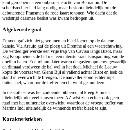
kant geroepen na een onbesuisde actie van Bernadou. De
scheidsrechter had lang nodig, maar besloot uiteindelijk om de
debuterende Fransman de rode kaart te tonen. Wie dacht dat de
wedstrijd daarmee beslist was kwam bedrogen uit.
Afgekeurde goal
Emmen gaf zich niet gewonnen en bleef loeren op de dat ene
kansje. Via Araujo gaf de ploeg uit Drenthe al een waarschuwing.
De verdediger werkte een vrije trap van Cavlan langs Bizot, maar
zag Koopmeiners de bal met een uiterste krachtsinspanning van de
doellijn halen. Een minuut later waren de gasten opnieuw gevaarlijk
en ditmaal verdween de bal wel in het doel. Michael de Leeuw
kopte de voorzet van Glenn Bijl al vallend achter Bizot en leek de
stand in evenwicht te brengen. De aanvaller stond echter nipt
buitenspel, waardoor de treffer terecht werd geannuleerd.
In de slotfase was het zodoende bibberen, al kreeg Emmen
uiteindelijk niet veel kansen meer. AZ wist zich echter ook geen
raad met het numerieke overwicht, waardoor de vroege treffer van
Martins Indi uiteindelijk de winnende treffer bleek te zijn.
Karakteristieken