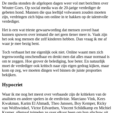
De media stonden de afgelopen dagen weer vol met berichten over
Wouter Goes. Op social media was de 20-jarige verdediger de
gebeten hond. Mannen die qua leeftijd volwassen zouden moeten
zijn, verdringen zich bijna om online in te hakken op de talentvolle
verdediger.
Het is een wat trieste gewaarwording dat mensen zoveel haat
kunnen spuwen over iemand die net geen tiener meer is. Vaak zijn
het ook nog mensen die zelf kinderen hebben. Dan vraag ik me af
waar je mee bezig bent.
Toch verbaast het me eigenlijk ook niet. Online waant men zich
tegenwoordig onschendbaar en denkt men dat alles maar normaal is
om te zeggen. Hoe grover de belediging, hoe beter. En natuurlijk
moet de verdediger ook kritisch naar zijn eigen gedrag kijken, maar
kom op zeg, we moeten dingen wel binnen de juiste proporties
bekijken.
Hypocriet
Waar ik me nog het meest over verbaasde zijn de kritieken van de
analisten en andere spelers in de eredivisie. Marciano Vink, Kees
Kwakman, Karim El Ahmadi, Theo Janssen, Boy Kemper, Ricky
van Wolfswinkel, Victor Edvardsen, Vincent Schildkamp en Michiel
Kramer, allemaal tuimelen ze over elkaar heen om hun afschuw uit