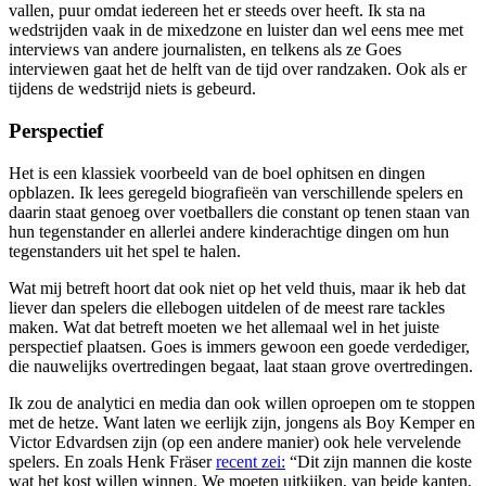
vallen, puur omdat iedereen het er steeds over heeft. Ik sta na
wedstrijden vaak in de mixedzone en luister dan wel eens mee met
interviews van andere journalisten, en telkens als ze Goes
interviewen gaat het de helft van de tijd over randzaken. Ook als er
tijdens de wedstrijd niets is gebeurd.
Perspectief
Het is een klassiek voorbeeld van de boel ophitsen en dingen
opblazen. Ik lees geregeld biografieën van verschillende spelers en
daarin staat genoeg over voetballers die constant op tenen staan van
hun tegenstander en allerlei andere kinderachtige dingen om hun
tegenstanders uit het spel te halen.
Wat mij betreft hoort dat ook niet op het veld thuis, maar ik heb dat
liever dan spelers die ellebogen uitdelen of de meest rare tackles
maken. Wat dat betreft moeten we het allemaal wel in het juiste
perspectief plaatsen. Goes is immers gewoon een goede verdediger,
die nauwelijks overtredingen begaat, laat staan grove overtredingen.
Ik zou de analytici en media dan ook willen oproepen om te stoppen
met de hetze. Want laten we eerlijk zijn, jongens als Boy Kemper en
Victor Edvardsen zijn (op een andere manier) ook hele vervelende
spelers. En zoals Henk Fräser
recent zei:
“Dit zijn mannen die koste
wat het kost willen winnen. We moeten uitkijken, van beide kanten,