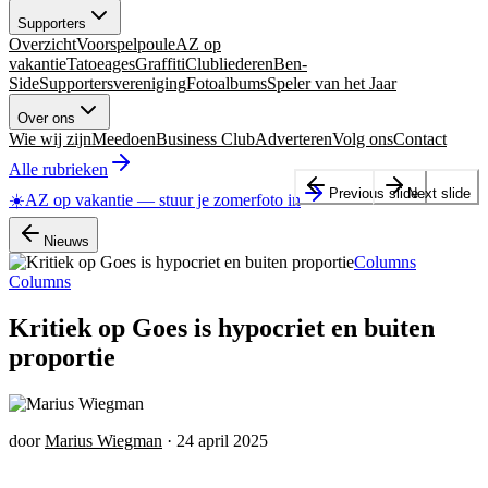
Supporters
Overzicht
Voorspelpoule
AZ op
vakantie
Tatoeages
Graffiti
Clubliederen
Ben-
Side
Supportersvereniging
Fotoalbums
Speler van het Jaar
Over ons
Wie wij zijn
Meedoen
Business Club
Adverteren
Volg ons
Contact
Alle rubrieken
Previous slide
Next slide
☀️
AZ op vakantie
—
stuur je zomerfoto in
Nieuws
Columns
Columns
Kritiek op Goes is hypocriet en buiten
proportie
door
Marius Wiegman
·
24 april 2025