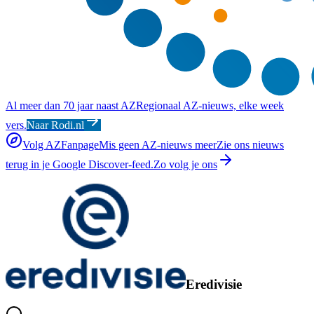
Al meer dan 70 jaar naast AZ
Regionaal AZ-nieuws, elke week
vers.
Naar Rodi.nl
Volg AZFanpage
Mis geen AZ-nieuws meer
Zie ons nieuws
terug in je Google Discover-feed.
Zo volg je ons
Eredivisie