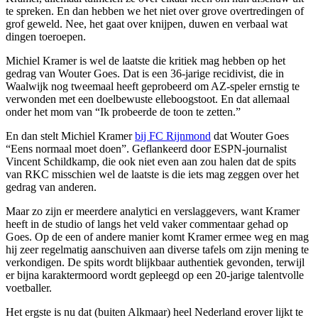
te spreken. En dan hebben we het niet over grove overtredingen of
grof geweld. Nee, het gaat over knijpen, duwen en verbaal wat
dingen toeroepen.
Michiel Kramer is wel de laatste die kritiek mag hebben op het
gedrag van Wouter Goes. Dat is een 36-jarige recidivist, die in
Waalwijk nog tweemaal heeft geprobeerd om AZ-speler ernstig te
verwonden met een doelbewuste elleboogstoot. En dat allemaal
onder het mom van “Ik probeerde de toon te zetten.”
En dan stelt Michiel Kramer
bij FC Rijnmond
dat Wouter Goes
“Eens normaal moet doen”. Geflankeerd door ESPN-journalist
Vincent Schildkamp, die ook niet even aan zou halen dat de spits
van RKC misschien wel de laatste is die iets mag zeggen over het
gedrag van anderen.
Maar zo zijn er meerdere analytici en verslaggevers, want Kramer
heeft in de studio of langs het veld vaker commentaar gehad op
Goes. Op de een of andere manier komt Kramer ermee weg en mag
hij zeer regelmatig aanschuiven aan diverse tafels om zijn mening te
verkondigen. De spits wordt blijkbaar authentiek gevonden, terwijl
er bijna karaktermoord wordt gepleegd op een 20-jarige talentvolle
voetballer.
Het ergste is nu dat (buiten Alkmaar) heel Nederland erover lijkt te