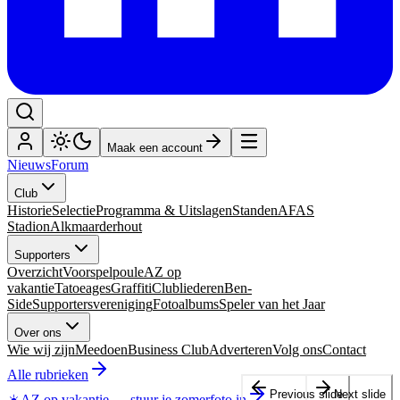
Maak een account
Nieuws
Forum
Club
Historie
Selectie
Programma & Uitslagen
Standen
AFAS
Stadion
Alkmaarderhout
Supporters
Overzicht
Voorspelpoule
AZ op
vakantie
Tatoeages
Graffiti
Clubliederen
Ben-
Side
Supportersvereniging
Fotoalbums
Speler van het Jaar
Over ons
Wie wij zijn
Meedoen
Business Club
Adverteren
Volg ons
Contact
Alle rubrieken
Previous slide
Next slide
☀️
AZ op vakantie
—
stuur je zomerfoto in