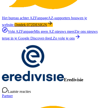
Het bureau achter AZFanpage
AZ-supporters bouwen je
website.
Ontdek 072DESIGN
Volg AZFanpage
Mis geen AZ-nieuws meer
Zie ons nieuws
terug in je Google Discover-feed.
Zo volg je ons
Eredivisie
Laatste reacties
Partner