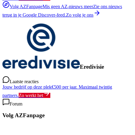
Volg AZFanpage
Mis geen AZ-nieuws meer
Zie ons nieuws
terug in je Google Discover-feed.
Zo volg je ons
Eredivisie
Laatste reacties
Jouw bedrijf op deze plek
€500 per jaar. Maximaal twintig
partners.
Zo werkt het
Forum
Volg AZFanpage