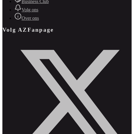
Business Club
Volg ons
Over ons
Volg AZFanpage