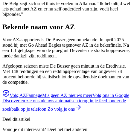
De Belg zegt zich snel thuis te voelen in Alkmaar. “Ik heb altijd wel
iets gehad met AZ en er nu zelf onderdeel van zijn, voelt heel
bijzonder.”
Bekende naam voor AZ
Voor AZ-supporters is De Busser geen onbekende. In april 2025
stond hij met Go Ahead Eagles tegenover AZ in de bekerfinale. Na
een 1-1 gelijkspel won de ploeg uit Deventer de strafschoppenserie,
mede dankzij zijn reddingen.
Afgelopen seizoen miste De Busser geen minuut in de Eredivisie.
Met 148 reddingen en een reddingspercentage van ongeveer 74
procent behoorde hij statistisch tot de opvallendste doelmannen van
de competitie.
Volg AZFanpage
Mis geen AZ-nieuws meer
Volg ons in Google
Discover en zie ons nieuws automatisch terug in je feed, onder de
zoekbalk op je telefoon.
Zo volg je ons
Deel dit artikel
Vond je dit interessant? Deel het met anderen