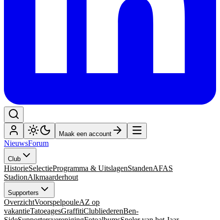
Maak een account
Nieuws
Forum
Club
Historie
Selectie
Programma & Uitslagen
Standen
AFAS
Stadion
Alkmaarderhout
Supporters
Overzicht
Voorspelpoule
AZ op
vakantie
Tatoeages
Graffiti
Clubliederen
Ben-
Side
Supportersvereniging
Fotoalbums
Speler van het Jaar