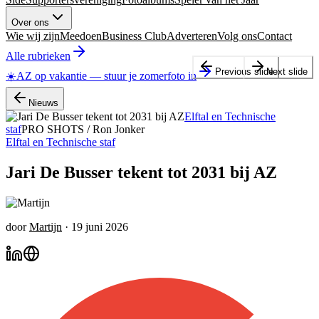
Over ons
Wie wij zijn
Meedoen
Business Club
Adverteren
Volg ons
Contact
Alle rubrieken
Previous slide
Next slide
☀️
AZ op vakantie
—
stuur je zomerfoto in
Nieuws
Elftal en Technische
staf
PRO SHOTS / Ron Jonker
Elftal en Technische staf
Jari De Busser tekent tot 2031 bij AZ
door
Martijn
·
19 juni 2026