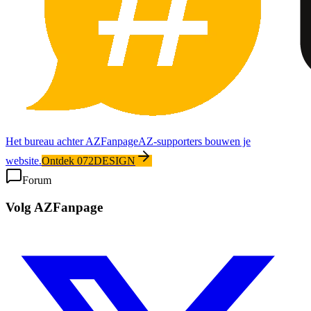
Het bureau achter AZFanpage
AZ-supporters bouwen je
website.
Ontdek 072DESIGN
Forum
Volg AZFanpage