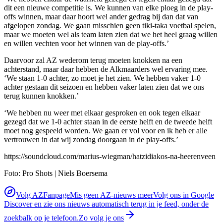
dit een nieuwe competitie is. We kunnen van elke ploeg in de play-
offs winnen, maar daar hoort wel ander gedrag bij dan dat van
afgelopen zondag. We gaan misschien geen tiki-taka voetbal spelen,
maar we moeten wel als team laten zien dat we het heel graag willen
en willen vechten voor het winnen van de play-offs.’
Daarvoor zal AZ wederom terug moeten knokken na een
achterstand, maar daar hebben de Alkmaarders wel ervaring mee.
‘We staan 1-0 achter, zo moet je het zien. We hebben vaker 1-0
achter gestaan dit seizoen en hebben vaker laten zien dat we ons
terug kunnen knokken.’
‘We hebben nu weer met elkaar gesproken en ook tegen elkaar
gezegd dat we 1-0 achter staan in de eerste helft en de tweede helft
moet nog gespeeld worden. We gaan er vol voor en ik heb er alle
vertrouwen in dat wij zondag doorgaan in de play-offs.’
https://soundcloud.com/marius-wiegman/hatzidiakos-na-heerenveen
Foto: Pro Shots | Niels Boersema
Volg AZFanpage
Mis geen AZ-nieuws meer
Volg ons in Google
Discover en zie ons nieuws automatisch terug in je feed, onder de
zoekbalk op je telefoon.
Zo volg je ons