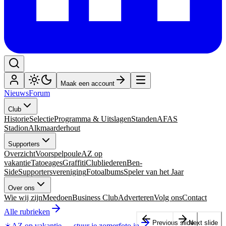
Maak een account
Nieuws
Forum
Club
Historie
Selectie
Programma & Uitslagen
Standen
AFAS
Stadion
Alkmaarderhout
Supporters
Overzicht
Voorspelpoule
AZ op
vakantie
Tatoeages
Graffiti
Clubliederen
Ben-
Side
Supportersvereniging
Fotoalbums
Speler van het Jaar
Over ons
Wie wij zijn
Meedoen
Business Club
Adverteren
Volg ons
Contact
Alle rubrieken
Previous slide
Next slide
☀️
AZ op vakantie
—
stuur je zomerfoto in