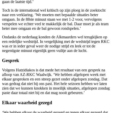
gaan de laatste tijd.’
Toch is de international wel kritisch op zijn ploeg in de zoektocht
naar een verklaring. ‘We moeten met bepaalde situaties beter
omgaan. In de 88ste minuut staan we met 1-2 voor, vervolgens
verspelen we echter veel te makkelijk de bal. Daar moet je als team
beter mee omgaan en de bal gewoon rondspelen.’
Ondanks de nederlaag konden de Alkmaarders wel terugkijken op
een redelijke wedstrijd. In vergelijking met de wedstrijd tegen RKC
was er in ieder geval weer de nodige strijd en leek er tot de
negentigste minuut eigenlijk geen vuiltje aan de lucht.
Gesprek
Volgens Hatzidiakos is dat mede het resultaat van een gesprek na
afloop van AZ-RKC Waalwijk. ‘We hebben afgelopen week met
elkaar gesproken en een streep gezet onder afgelopen zondag. Dat
was gedrag dat niet bij ons past. Het hele seizoen hebben we laten
zien dat we kunnen knokken in moeilijk situaties, afgelopen zondag
paste daar totaal niet bij en dat mag nooit gebeuren.’
Elkaar waarheid gezegd
‘We hebben elkaar de waarheid gezegd en tegen elkaar gezegd dat