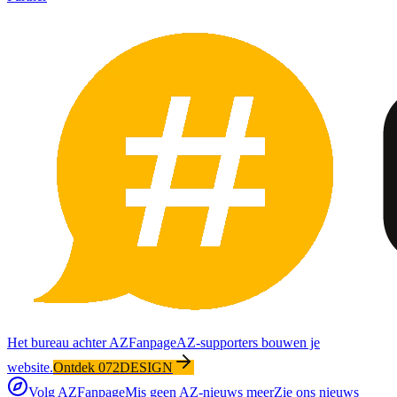
Het bureau achter AZFanpage
AZ-supporters bouwen je
website.
Ontdek 072DESIGN
Volg AZFanpage
Mis geen AZ-nieuws meer
Zie ons nieuws