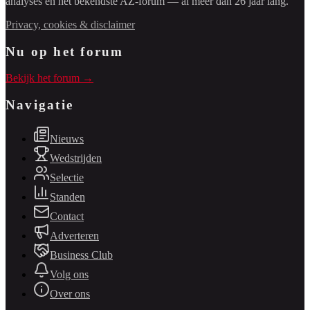
analyses en het bekendste AZ-forum — al meer dan 26 jaar lang.
Privacy, cookies & disclaimer
Nu op het forum
Bekijk het forum →
Navigatie
Nieuws
Wedstrijden
Selectie
Standen
Contact
Adverteren
Business Club
Volg ons
Over ons