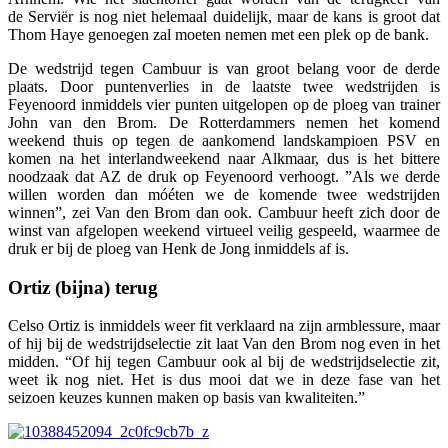
de Serviër is nog niet helemaal duidelijk, maar de kans is groot dat
Thom Haye genoegen zal moeten nemen met een plek op de bank.
De wedstrijd tegen Cambuur is van groot belang voor de derde
plaats. Door puntenverlies in de laatste twee wedstrijden is
Feyenoord inmiddels vier punten uitgelopen op de ploeg van trainer
John van den Brom. De Rotterdammers nemen het komend
weekend thuis op tegen de aankomend landskampioen PSV en
komen na het interlandweekend naar Alkmaar, dus is het bittere
noodzaak dat AZ de druk op Feyenoord verhoogt. ”Als we derde
willen worden dan móéten we de komende twee wedstrijden
winnen”, zei Van den Brom dan ook. Cambuur heeft zich door de
winst van afgelopen weekend virtueel veilig gespeeld, waarmee de
druk er bij de ploeg van Henk de Jong inmiddels af is.
Ortiz (bijna) terug
Celso Ortiz is inmiddels weer fit verklaard na zijn armblessure, maar
of hij bij de wedstrijdselectie zit laat Van den Brom nog even in het
midden. “Of hij tegen Cambuur ook al bij de wedstrijdselectie zit,
weet ik nog niet. Het is dus mooi dat we in deze fase van het
seizoen keuzes kunnen maken op basis van kwaliteiten.”