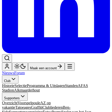
Maak een account
Nieuws
Forum
Club
Historie
Selectie
Programma & Uitslagen
Standen
AFAS
Stadion
Alkmaarderhout
Supporters
Overzicht
Voorspelpoule
AZ op
vakantie
Tatoeages
Graffiti
Clubliederen
Ben-
Side
Supportersvereniging
Fotoalbums
Speler van het Jaar