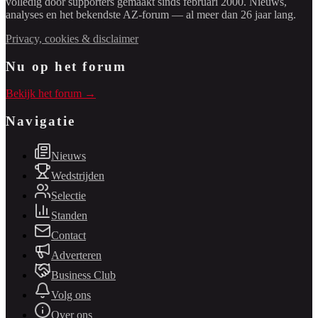
volledig door supporters gemaakt sinds februari 2000. Nieuws,
analyses en het bekendste AZ-forum — al meer dan 26 jaar lang.
Privacy, cookies & disclaimer
Nu op het forum
Bekijk het forum →
Navigatie
Nieuws
Wedstrijden
Selectie
Standen
Contact
Adverteren
Business Club
Volg ons
Over ons