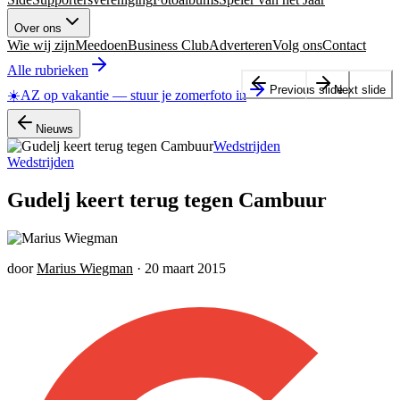
Over ons
Wie wij zijn
Meedoen
Business Club
Adverteren
Volg ons
Contact
Alle rubrieken
Previous slide
Next slide
☀️
AZ op vakantie
—
stuur je zomerfoto in
Nieuws
Wedstrijden
Wedstrijden
Gudelj keert terug tegen Cambuur
door
Marius Wiegman
·
20 maart 2015