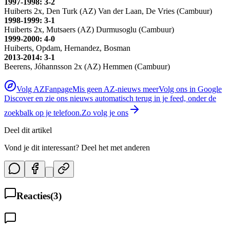
1997-1998: 3-2
Huiberts 2x, Den Turk (AZ) Van der Laan, De Vries (Cambuur)
1998-1999: 3-1
Huiberts 2x, Mutsaers (AZ) Durmusoglu (Cambuur)
1999-2000: 4-0
Huiberts, Opdam, Hernandez, Bosman
2013-2014: 3-1
Beerens, Jóhannsson 2x (AZ) Hemmen (Cambuur)
Volg AZFanpage
Mis geen AZ-nieuws meer
Volg ons in Google
Discover en zie ons nieuws automatisch terug in je feed, onder de
zoekbalk op je telefoon.
Zo volg je ons
Deel dit artikel
Vond je dit interessant? Deel het met anderen
Reacties
(
3
)