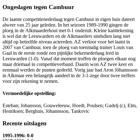
Ongeslagen tegen Cambuur
De laatste competitienederlaag tegen Cambuur in eigen huis dateert
alweer van 25 jaar geleden. In het seizoen 1989-1990 gingen de
ploeg in de Alkmaarderhout met 0-1 onderuit. Kleine kanttekening
is wel dat de Leeuwarders en de Alkmaarders sindsdien lang niet
altijd op hetzelfde niveau acteerden. AZ verloor voor het laatst in
2007 van Cambuur, toen de ploeg van toenmalig trainer Louis van
Gaal in de eerste ronde een pijnlijke bekernederlaag leed in
Leeuwarden (1-0). Vanaf dat moment troffen de ploegen elkaar nog
maar driemaal in competitieverband. Daarin won AZ twee keer en
eenmaal werden de punten gedeeld. Vorig jaar had Aron Jóhannsson
in Alkmaar een belangrijk aandeel in de 3-1-zege door twee treffers
voor zijn rekening te nemen.
Vermoedelijke opstelling:
Esteban; Johansson, Gouweleeuw, Hoedt, Poulsen; Gudelj (c), Elm,
Henriksen; Berghuis, Jóhannsson, Tankovic
Recente uitslagen
1995-1996: 0-0