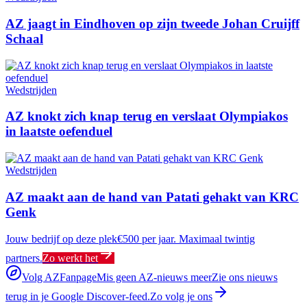
AZ jaagt in Eindhoven op zijn tweede Johan Cruijff
Schaal
Wedstrijden
AZ knokt zich knap terug en verslaat Olympiakos
in laatste oefenduel
Wedstrijden
AZ maakt aan de hand van Patati gehakt van KRC
Genk
Jouw bedrijf op deze plek
€500 per jaar. Maximaal twintig
partners.
Zo werkt het
Volg AZFanpage
Mis geen AZ-nieuws meer
Zie ons nieuws
terug in je Google Discover-feed.
Zo volg je ons