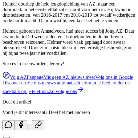
Helmer doorliep de hele jeugdopleiding van AZ, maar een
doorbraak in het eerste elftal zat er nooit voor hem in. Hij kwam in
drie seizoenen, van 2016-2017 t/m 2018-2019 tot twaalf wedstrijden
in de hoofdmacht. Daarin wist hij een keer het net te vinden.
Helmer, geboren in Amstelveen, had meer succes bij Jong AZ. Daar
kwam hij tot 50 wedstrijden en 16 doelpunten in de hierboven
beschreven seizoenen. Helmer werd vaak geplaagd door zwaar
blessureleed. Door zijn laatste blessure, een ernstige liesbreuk, zou
hij bijna twee jaar niet voetballen.
Succes in Leeuwarden, Jeremy!
Volg AZFanpage
Mis geen AZ-nieuws meer
Volg ons in Google
Discover en zie ons nieuws automatisch terug in je feed, onder de
zoekbalk op je telefoon.
Zo volg je ons
Deel dit artikel
Vond je dit interessant? Deel het met anderen