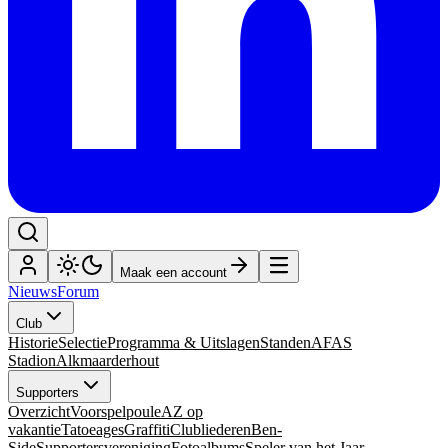
Maak een account
Nieuws
Forum
Club
Historie
Selectie
Programma & Uitslagen
Standen
AFAS
Stadion
Alkmaarderhout
Supporters
Overzicht
Voorspelpoule
AZ op
vakantie
Tatoeages
Graffiti
Clubliederen
Ben-
Side
Supportersvereniging
Fotoalbums
Speler van het Jaar