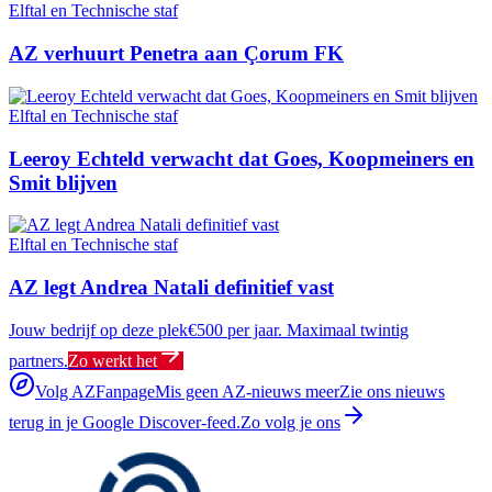
Elftal en Technische staf
AZ verhuurt Penetra aan Çorum FK
Elftal en Technische staf
Leeroy Echteld verwacht dat Goes, Koopmeiners en
Smit blijven
Elftal en Technische staf
AZ legt Andrea Natali definitief vast
Jouw bedrijf op deze plek
€500 per jaar. Maximaal twintig
partners.
Zo werkt het
Volg AZFanpage
Mis geen AZ-nieuws meer
Zie ons nieuws
terug in je Google Discover-feed.
Zo volg je ons