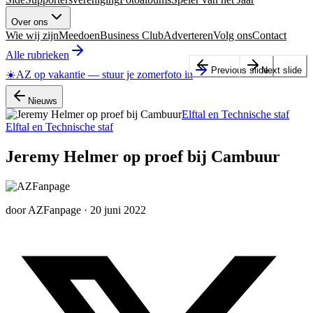
Over ons
Wie wij zijn
Meedoen
Business Club
Adverteren
Volg ons
Contact
Alle rubrieken
Previous slide
Next slide
☀️
AZ op vakantie
—
stuur je zomerfoto in
Nieuws
Elftal en Technische staf
Elftal en Technische staf
Jeremy Helmer op proef bij Cambuur
door
AZFanpage
·
20 juni 2022