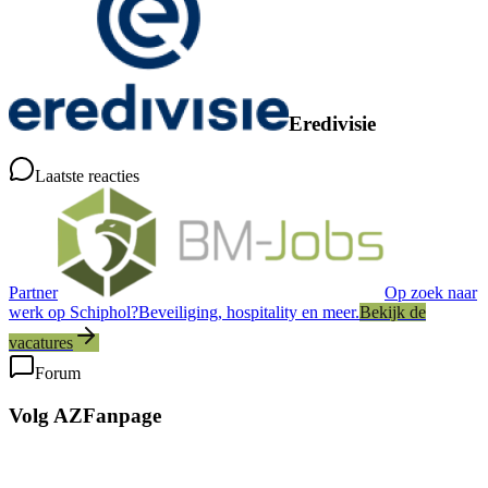
Eredivisie
Laatste reacties
Partner
Op zoek naar
werk op Schiphol?
Beveiliging, hospitality en meer.
Bekijk de
vacatures
Forum
Volg AZFanpage