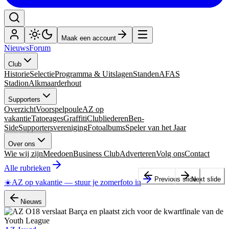
Maak een account
Nieuws
Forum
Club
Historie
Selectie
Programma & Uitslagen
Standen
AFAS
Stadion
Alkmaarderhout
Supporters
Overzicht
Voorspelpoule
AZ op
vakantie
Tatoeages
Graffiti
Clubliederen
Ben-
Side
Supportersvereniging
Fotoalbums
Speler van het Jaar
Over ons
Wie wij zijn
Meedoen
Business Club
Adverteren
Volg ons
Contact
Alle rubrieken
Previous slide
Next slide
☀️
AZ op vakantie
—
stuur je zomerfoto in
Nieuws