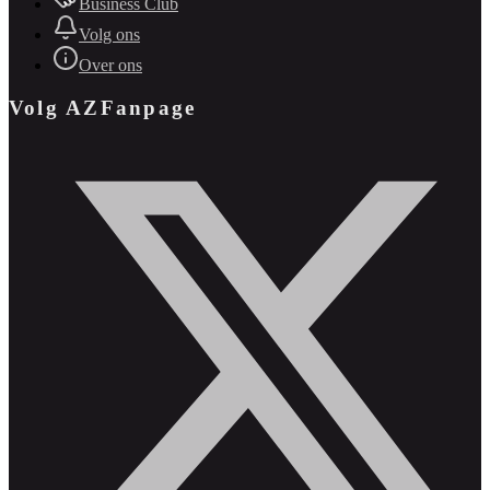
Business Club
Volg ons
Over ons
Volg AZFanpage