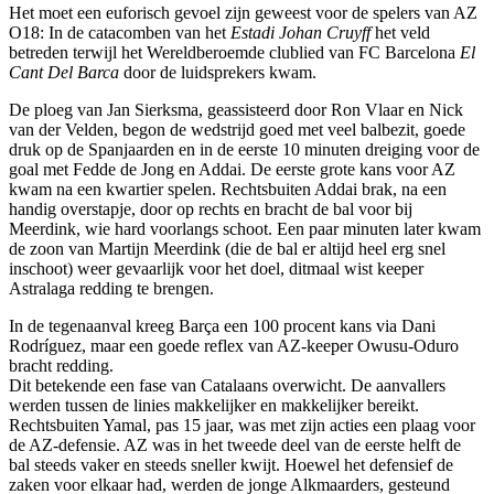
Het moet een euforisch gevoel zijn geweest voor de spelers van AZ
O18: In de catacomben van het
Estadi Johan Cruyff
het veld
betreden terwijl het Wereldberoemde clublied van FC Barcelona
El
Cant Del Barca
door de luidsprekers kwam.
De ploeg van Jan Sierksma, geassisteerd door Ron Vlaar en Nick
van der Velden, begon de wedstrijd goed met veel balbezit, goede
druk op de Spanjaarden en in de eerste 10 minuten dreiging voor de
goal met Fedde de Jong en Addai. De eerste grote kans voor AZ
kwam na een kwartier spelen. Rechtsbuiten Addai brak, na een
handig overstapje, door op rechts en bracht de bal voor bij
Meerdink, wie hard voorlangs schoot. Een paar minuten later kwam
de zoon van Martijn Meerdink (die de bal er altijd heel erg snel
inschoot) weer gevaarlijk voor het doel, ditmaal wist keeper
Astralaga redding te brengen.
In de tegenaanval kreeg Barça een 100 procent kans via Dani
Rodríguez, maar een goede reflex van AZ-keeper Owusu-Oduro
bracht redding.
Dit betekende een fase van Catalaans overwicht. De aanvallers
werden tussen de linies makkelijker en makkelijker bereikt.
Rechtsbuiten Yamal, pas 15 jaar, was met zijn acties een plaag voor
de AZ-defensie. AZ was in het tweede deel van de eerste helft de
bal steeds vaker en steeds sneller kwijt. Hoewel het defensief de
zaken voor elkaar had, werden de jonge Alkmaarders, gesteund