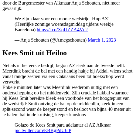
door de Burgemeester van Alkmaar Anja Schouten, niet meer
gevaarlijk.
We zijn klaar voor een mooie wedstrijd. Hup AZ!
(Heerlijke zonnige woensdagmiddag tijdens weekje
Barcelona)
https://t.co/XqUZZA4Vc2
— Anja Schouten (@Amcgschouten)
March 1, 2023
Kees Smit uit Heiloo
Net als in het eerste bedrijf, begon AZ sterk aan de tweede helft.
Meerdink bracht de bal met een handig hakje bij Addai, wiens schot
vanaf randje zestien via een Catalaans been tot hoekschop werd
verwerkt.
Enkele minuten later was Meerdink wederom nuttig met een
onderschepping op het middenveld. Zijn cruciale hakbal waarmee
hij Kees Smit bereikte bleek een voorbode van het hoogtepunt van
de wedstrijd: Smit ontving de bal op de middenlijn, keek in een
split-second waar de keeper stond en besloot van bijna 40 meter uit
te halen: bal in de kruising, keeper kansloos.
Golazo de Kees Smit para adelantar al AZ Alkmar
pic.twitter.com/EBBgPdU6tP