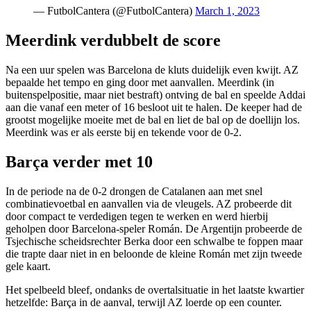
— FutbolCantera (@FutbolCantera)
March 1, 2023
Meerdink verdubbelt de score
Na een uur spelen was Barcelona de kluts duidelijk even kwijt. AZ
bepaalde het tempo en ging door met aanvallen. Meerdink (in
buitenspelpositie, maar niet bestraft) ontving de bal en speelde Addai
aan die vanaf een meter of 16 besloot uit te halen. De keeper had de
grootst mogelijke moeite met de bal en liet de bal op de doellijn los.
Meerdink was er als eerste bij en tekende voor de 0-2.
Barça verder met 10
In de periode na de 0-2 drongen de Catalanen aan met snel
combinatievoetbal en aanvallen via de vleugels. AZ probeerde dit
door compact te verdedigen tegen te werken en werd hierbij
geholpen door Barcelona-speler Román. De Argentijn probeerde de
Tsjechische scheidsrechter Berka door een schwalbe te foppen maar
die trapte daar niet in en beloonde de kleine Román met zijn tweede
gele kaart.
Het spelbeeld bleef, ondanks de overtalsituatie in het laatste kwartier
hetzelfde: Barça in de aanval, terwijl AZ loerde op een counter.