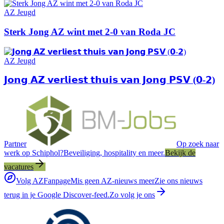
AZ Jeugd
Sterk Jong AZ wint met 2-0 van Roda JC
AZ Jeugd
𝗝𝗼𝗻𝗴 𝗔𝗭 𝘃𝗲𝗿𝗹𝗶𝗲𝘀𝘁 𝘁𝗵𝘂𝗶𝘀 𝘃𝗮𝗻 𝗝𝗼𝗻𝗴 𝗣𝗦𝗩 (𝟬-𝟮)
Partner
Op zoek naar
werk op Schiphol?
Beveiliging, hospitality en meer.
Bekijk de
vacatures
Volg AZFanpage
Mis geen AZ-nieuws meer
Zie ons nieuws
terug in je Google Discover-feed.
Zo volg je ons