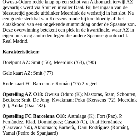
Owusu-Oduro redde knap op een schot van Akhomach terwijl AZ
gevaarlijk werd via Smit en invaller Daal. Bij het ingaan van de
blessuretijd gooide uitblinker Meerdink de wedstrijd in het slot. Na
een goede steekbal van Kerssens ronde hij koelbloedig af: het
slotakkoord van een ongekende stuntmiddag onder de Spaanse zon.
Deze overwinning betekent een plek in de kwartfinale, waar AZ in
eigen huis mag aantreden tegen die andere Spaanse grootmacht:
Real Madrid.
Karakteristieken:
Doelpunt AZ: Smit (’56), Meerdink (’63), (’90)
Gele kaart AZ: Smit (’77)
Rode kaart FC Barcelona: Román (’75) 2 x geel
Opstelling AZ O18:
Owusu-Oduro (K); Mastoras, Stam, Schouten,
Beukers; Smit, De Jong, Kwakman; Poku (Kerssens ’72), Meerdink
(C), Addai (Daal ’82).
Opstelling FC Barcelona O18:
Astralaga (K); Fort (Paz), P.
Fernández, Riad, Domíniguez; Casadó (C), Unai Hernández
(Caravaca ’60), Akhomach; Barberà,, Dani Rodríguez (Román),
Yamal (Pedro de Spanjaard)